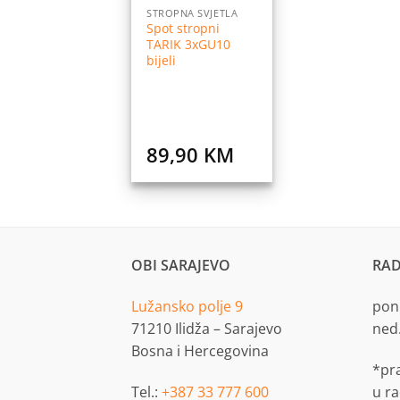
STROPNA SVJETLA
Spot stropni
TARIK 3xGU10
bijeli
89,90
KM
OBI SARAJEVO
RAD
Lužansko polje 9
pon.
71210 Ilidža – Sarajevo
ned
Bosna i Hercegovina
*pr
Tel.:
+387 33 777 600
u r