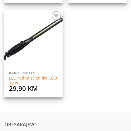
Dodaj
na
listu
želja
RADNA RASVJETA
LED radna svjetiljka COB
10 W
29,90
KM
OBI SARAJEVO