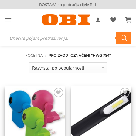
Skip
DOSTAVA na području cijele BiH!
to
content
Products
search
POČETNA
/
PROIZVODI OZNAČENI “HWG 784”
Dodaj
Dodaj
na
na
listu
listu
želja
želja