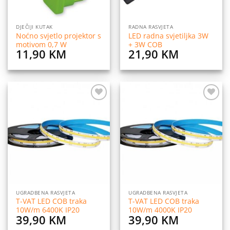
DJEČIJI KUTAK
RADNA RASVJETA
Noćno svjetlo projektor s
LED radna svjetiljka 3W
motivom 0,7 W
+ 3W COB
11,90
KM
21,90
KM
Dodaj
Dodaj
na
na
listu
listu
želja
želja
UGRADBENA RASVJETA
UGRADBENA RASVJETA
T-VAT LED COB traka
T-VAT LED COB traka
10W/m 6400K IP20
10W/m 4000K IP20
39,90
KM
39,90
KM