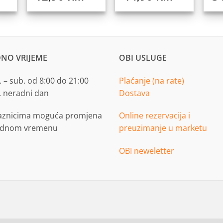
NO VRIJEME
OBI USLUGE
 – sub. od 8:00 do 21:00
Plaćanje (na rate)
. neradni dan
Dostava
aznicima moguća promjena
Online rezervacija i
adnom vremenu
preuzimanje u marketu
OBI neweletter