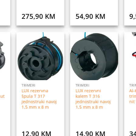
275,90
KM
54,90
KM
9
daj
Dodaj
Dodaj
na
na
na
istu
listu
listu
elja
želja
želja
TRIMERI
TRIMERI
TRI
LUX rezervna
LUX rezervni
Al-
Cut
špula T 317
kalem T 316
tri
jednostruki navoj
jednostruki navoj
nit
1,5 mm x 8 m
1,5 mm x 8 m
12,90
KM
14,90
KM
3