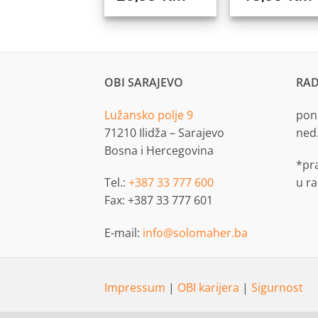
OBI SARAJEVO
RAD
Lužansko polje 9
pon.
71210 Ilidža – Sarajevo
ned
Bosna i Hercegovina
*pr
Tel.:
+387 33 777 600
u r
Fax: +387 33 777 601
E-mail:
info@solomaher.ba
Impressum
|
OBI karijera
|
Sigurnost