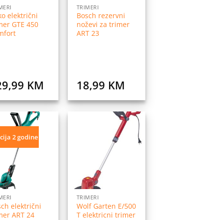
MERI
TRIMERI
ko električni
Bosch rezervni
mer GTE 450
noževi za trimer
mfort
ART 23
29,99
KM
18,99
KM
cija 2 godine
Dodaj
Dodaj
na
na
listu
listu
želja
želja
MERI
TRIMERI
ch električni
Wolf Garten E/500
mer ART 24
T elektricni trimer