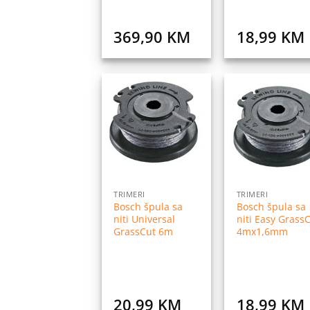
369,90
KM
18,99
KM
Dodaj
Do
na
listu
l
želja
ž
TRIMERI
TRIMERI
Bosch špula sa
Bosch špula sa
niti Universal
niti Easy Grass
GrassCut 6m
4mx1,6mm
20,99
KM
18,99
KM