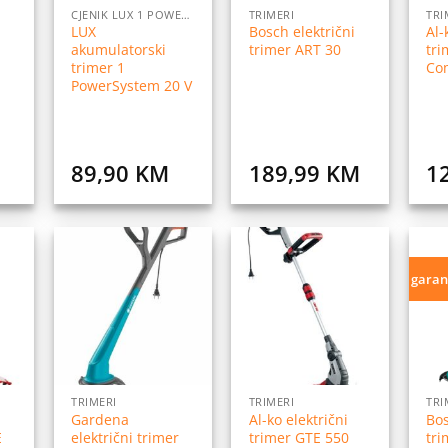
CJENIK LUX 1 POWERSYSTEM
TRIMERI
TRI
LUX
Bosch električni
Al-
akumulatorski
trimer ART 30
tri
trimer 1
Co
PowerSystem 20 V
89,90
KM
189,99
KM
1
garan
daj
Dodaj
Dodaj
na
na
na
istu
listu
listu
elja
želja
želja
TRIMERI
TRIMERI
TRI
i
Gardena
Al-ko električni
Bos
E
električni trimer
trimer GTE 550
tri