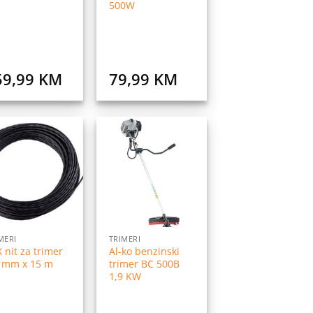
500W
59,99
KM
79,99
KM
Dodaj
Dodaj
na
na
listu
listu
želja
želja
MERI
TRIMERI
 nit za trimer
Al-ko benzinski
6 mm x 15 m
trimer BC 500B
1,9 KW