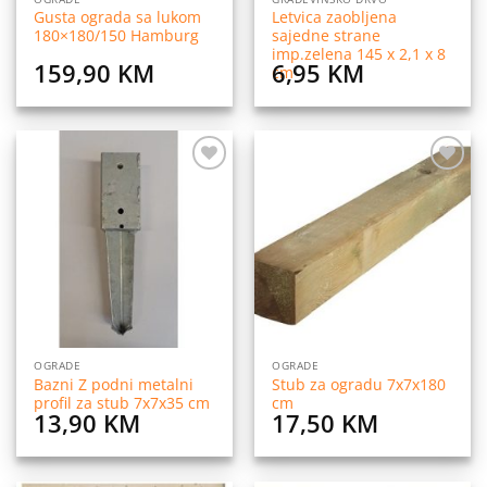
Gusta ograda sa lukom
Letvica zaobljena
180×180/150 Hamburg
sajedne strane
imp.zelena 145 x 2,1 x 8
159,90
KM
6,95
KM
cm
Dodaj
Dodaj
na
na
listu
listu
želja
želja
OGRADE
OGRADE
Bazni Z podni metalni
Stub za ogradu 7x7x180
profil za stub 7x7x35 cm
cm
13,90
KM
17,50
KM