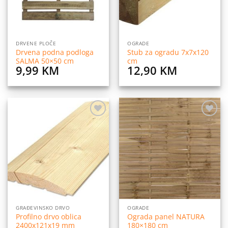
DRVENE PLOČE
OGRADE
Drvena podna podloga
Stub za ogradu 7x7x120
SALMA 50×50 cm
cm
9,99
KM
12,90
KM
Dodaj
Dodaj
na
na
listu
listu
želja
želja
GRAĐEVINSKO DRVO
OGRADE
Profilno drvo oblica
Ograda panel NATURA
2400x121x19 mm
180×180 cm