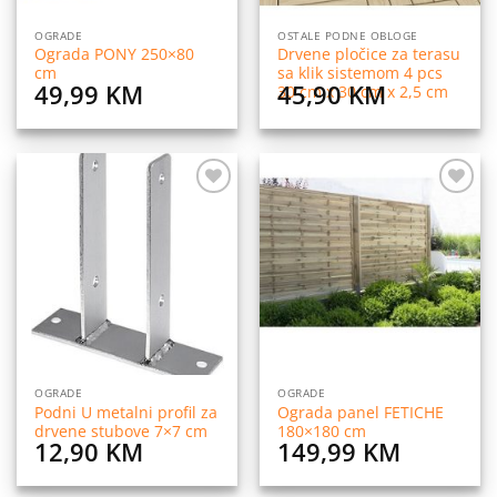
OGRADE
OSTALE PODNE OBLOGE
Ograda PONY 250×80
Drvene pločice za terasu
cm
sa klik sistemom 4 pcs
49,99
KM
45,90
KM
30 cm x 30 cm x 2,5 cm
Dodaj
Dodaj
na
na
listu
listu
želja
želja
OGRADE
OGRADE
Podni U metalni profil za
Ograda panel FETICHE
drvene stubove 7×7 cm
180×180 cm
12,90
KM
149,99
KM