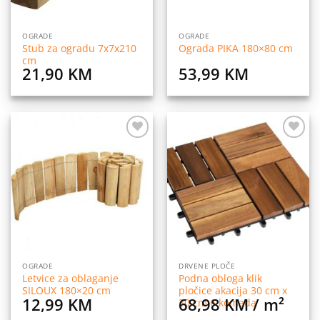
OGRADE
OGRADE
Stub za ogradu 7x7x210
Ograda PIKA 180×80 cm
cm
21,90
KM
53,99
KM
Dodaj
Dodaj
na
na
listu
listu
želja
želja
OGRADE
DRVENE PLOČE
Letvice za oblaganje
Podna obloga klik
SILOUX 180×20 cm
pločice akacija 30 cm x
12,99
KM
68,98
KM
/ m²
30 cm 6 komada