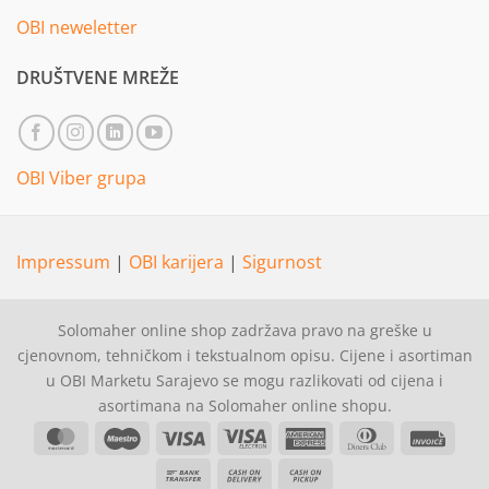
OBI neweletter
DRUŠTVENE MREŽE
OBI Viber grupa
Impressum
|
OBI karijera
|
Sigurnost
Solomaher online shop zadržava pravo na greške u
cjenovnom, tehničkom i tekstualnom opisu. Cijene i asortiman
u OBI Marketu Sarajevo se mogu razlikovati od cijena i
asortimana na Solomaher online shopu.
MasterCard
Maestro
Visa
Visa
American
Dinners
Invoi
Electron
Express
Club
Bank
Cash
Cash