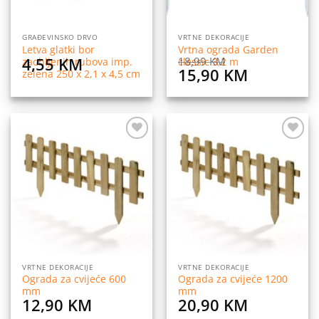
GRAĐEVINSKO DRVO
VRTNE DEKORACIJE
Letva glatki bor
Vrtna ograda Garden
4,55
KM
18,99
KM
zaobljenih rubova imp.
classic 3,2 m
Original
Current
15,90
KM
zelena 250 x 2,1 x 4,5 cm
price
price
was:
is:
18,99 KM.
15,90 KM
Dodaj
Dodaj
na
na
listu
listu
želja
želja
VRTNE DEKORACIJE
VRTNE DEKORACIJE
Ograda za cvijeće 600
Ograda za cvijeće 1200
mm
mm
12,90
KM
20,90
KM