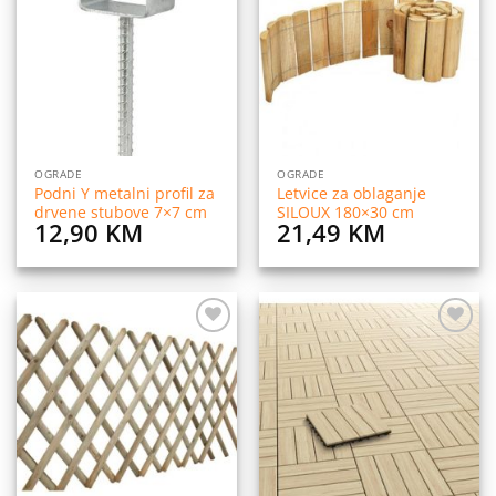
na
na
listu
listu
želja
želja
OGRADE
OGRADE
Podni Y metalni profil za
Letvice za oblaganje
drvene stubove 7×7 cm
SILOUX 180×30 cm
12,90
KM
21,49
KM
Dodaj
Dodaj
na
na
listu
listu
želja
želja