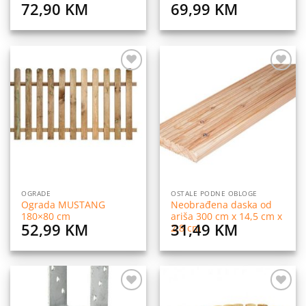
72,90
KM
69,99
KM
Dodaj
Dodaj
na
na
listu
listu
želja
želja
OGRADE
OSTALE PODNE OBLOGE
Ograda MUSTANG
Neobrađena daska od
180×80 cm
ariša 300 cm x 14,5 cm x
52,99
KM
31,49
KM
2,8 cm
Dodaj
Dodaj