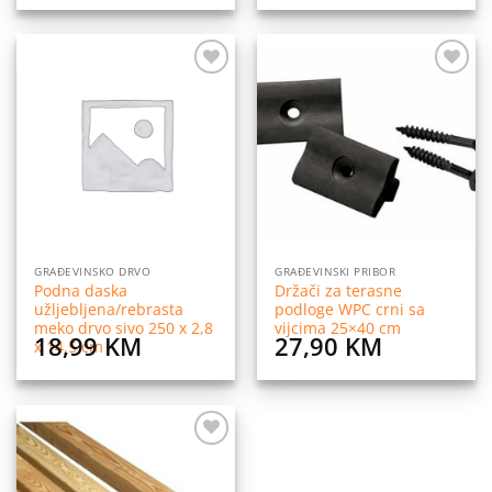
Dodaj
Dodaj
na
na
listu
listu
želja
želja
GRAĐEVINSKO DRVO
GRAĐEVINSKI PRIBOR
Podna daska
Držači za terasne
užljebljena/rebrasta
podloge WPC crni sa
meko drvo sivo 250 x 2,8
vijcima 25×40 cm
18,99
KM
27,90
KM
x 14,5 cm
Dodaj
na
listu