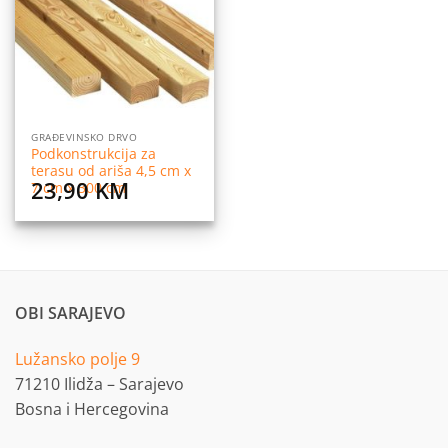
želja
GRAĐEVINSKO DRVO
Podkonstrukcija za
terasu od ariša 4,5 cm x
23,90
KM
7 cm x 300 cm
OBI SARAJEVO
Lužansko polje 9
71210 Ilidža – Sarajevo
Bosna i Hercegovina