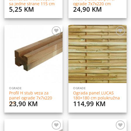
sa jedne strane 115 cm
ograde 7x7x220 cm
5,25
KM
24,90
KM
Dodaj
Dodaj
na
na
listu
listu
želja
želja
OGRADE
OGRADE
Profil H stub veza za
Ograda panel LUCAS
panel ograde 7x7x220
180×180 cm polukružna
23,90
KM
114,99
KM
cm