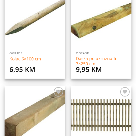
Dodaj
Dodaj
na
na
listu
listu
želja
želja
OGRADE
OGRADE
Daska polukružna fi
Kolac 6×100 cm
7×250 cm
6,95
KM
9,95
KM
Dodaj
Dodaj
na
na
listu
listu
želja
želja