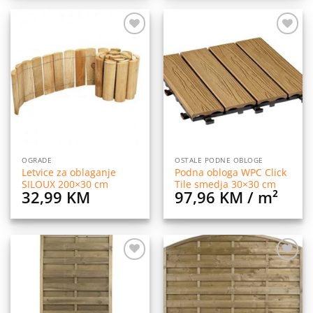
Dodaj
Dodaj
na
na
listu
listu
želja
želja
OGRADE
OSTALE PODNE OBLOGE
Letvice za oblaganje
Podna obloga WPC Click
SILOUX 200×30 cm
Tile smedja 30×30 cm
32,99
KM
97,96
KM
/ m²
Dodaj
Dodaj
na
na
listu
listu
želja
želja