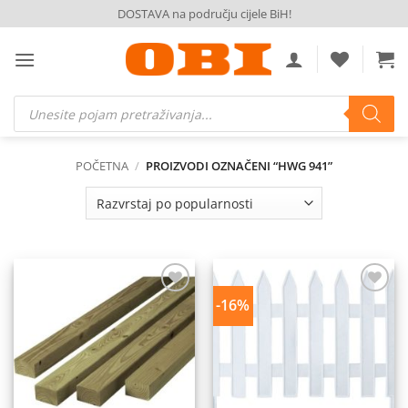
Skip
DOSTAVA na području cijele BiH!
to
content
Products
search
POČETNA
/
PROIZVODI OZNAČENI “HWG 941”
-16%
Dodaj
Dodaj
na
na
listu
listu
želja
želja