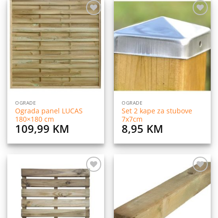
Dodaj
Dodaj
na
na
listu
listu
želja
želja
OGRADE
OGRADE
Ograda panel LUCAS
Set 2 kape za stubove
180×180 cm
7x7cm
109,99
KM
8,95
KM
Dodaj
Dodaj
na
na
listu
listu
želja
želja