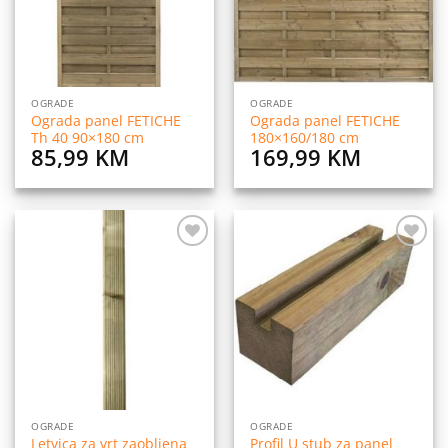
OGRADE
OGRADE
Ograda panel FETICHE
Ograda panel FETICHE
Th 40 90×180 cm
180×160/180 cm
85,99
KM
169,99
KM
Dodaj
Dodaj
na
na
listu
listu
želja
želja
OGRADE
OGRADE
Letvica za vrt zaobljena
Profil U stub za panel