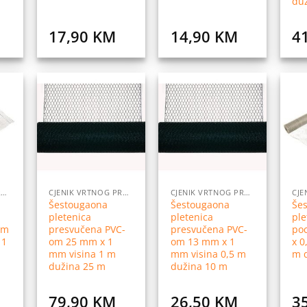
du
17,90
KM
14,90
KM
4
daj
Dodaj
Dodaj
na
na
na
istu
listu
listu
elja
želja
želja
CJENIK VRTNOG PROGRAMA
CJENIK VRTNOG PROGRAMA
CJENIK VRTNOG PROGRAMA
Šestougaona
Šestougaona
Še
pletenica
pletenica
ple
mm
presvučena PVC-
presvučena PVC-
po
 1
om 25 mm x 1
om 13 mm x 1
x 0
mm visina 1 m
mm visina 0,5 m
m 
dužina 25 m
dužina 10 m
79,90
KM
26,50
KM
3