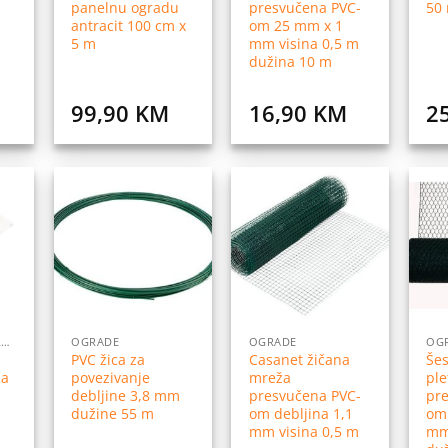
panelnu ogradu
presvučena PVC-
50
antracit 100 cm x
om 25 mm x 1
5 m
mm visina 0,5 m
dužina 10 m
99,90
KM
16,90
KM
2
daj
Dodaj
Dodaj
na
na
na
istu
listu
listu
elja
želja
želja
CJENIK VRTNOG PROGRAMA
OGRADE
OGRADE
OG
PVC žica za
Casanet žičana
Še
na
povezivanje
mreža
ple
debljine 3,8 mm
presvučena PVC-
pr
dužine 55 m
om debljina 1,1
om
mm visina 0,5 m
mm