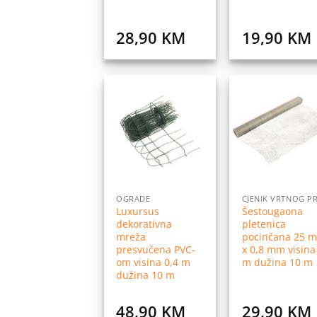
28,90
KM
19,90
KM
Dodaj
Do
na
listu
l
želja
ž
OGRADE
Luxursus
Šestougaona
dekorativna
pletenica
mreža
pocinčana 25 
presvučena PVC-
x 0,8 mm visina
om visina 0,4 m
m dužina 10 m
dužina 10 m
48,90
KM
29,90
KM