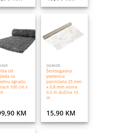
Dodaj
Dodaj
na
na
listu
listu
želja
želja
RADE
OGRADE
tita od
Šestougaona
leda za
pletenica
nelnu ogradu
pocinčana 25 mm
racit 100 cm x
x 0,8 mm visina
 m
0,5 m dužina 10
m
99,90
KM
15,90
KM