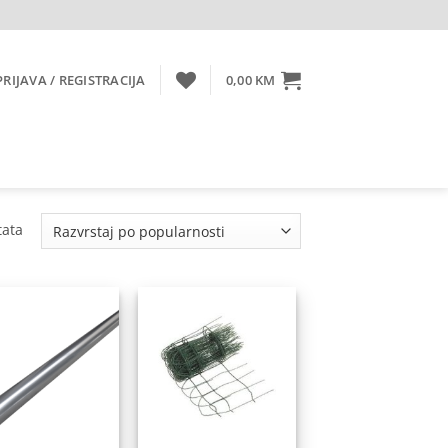
PRIJAVA / REGISTRACIJA
0,00
KM
Sorted
tata
by
popularity
Dodaj
Dodaj
na
na
listu
listu
želja
želja