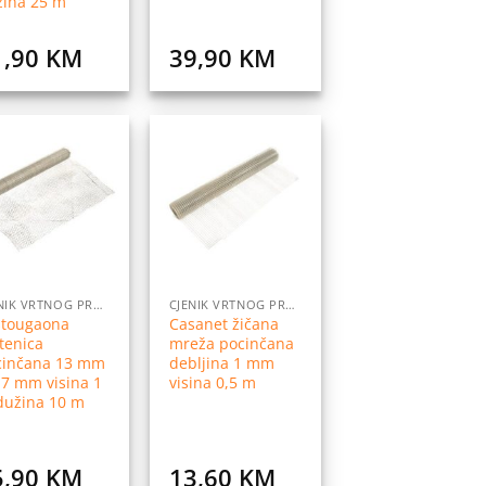
žina 25 m
1,90
KM
39,90
KM
Dodaj
Dodaj
na
na
listu
listu
želja
želja
CJENIK VRTNOG PROGRAMA
CJENIK VRTNOG PROGRAMA
stougaona
Casanet žičana
tenica
mreža pocinčana
cinčana 13 mm
debljina 1 mm
,7 mm visina 1
visina 0,5 m
dužina 10 m
5,90
KM
13,60
KM