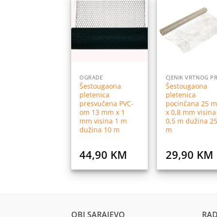
Dodaj
Do
na
listu
l
želja
ž
OGRADE
Šestougaona
Šestougaona
pletenica
pletenica
presvučena PVC-
pocinčana 25 
om 13 mm x 1
x 0,8 mm visina
mm visina 1 m
0,5 m dužina 2
dužina 10 m
m
44,90
KM
29,90
KM
OBI SARAJEVO
RAD