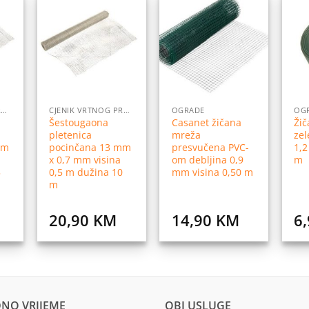
daj
Dodaj
Dodaj
na
na
na
istu
listu
listu
elja
želja
želja
CJENIK VRTNOG PROGRAMA
CJENIK VRTNOG PROGRAMA
OGRADE
OG
Šestougaona
Casanet žičana
Žič
pletenica
mreža
zel
mm
pocinčana 13 mm
presvučena PVC-
1,
x 0,7 mm visina
om debljina 0,9
m
5
0,5 m dužina 10
mm visina 0,50 m
m
20,90
KM
14,90
KM
6
NO VRIJEME
OBI USLUGE