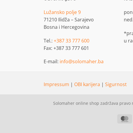
Lužansko polje 9
pon.
71210 Ilidža – Sarajevo
ned
Bosna i Hercegovina
*pr
Tel.:
+387 33 777 600
u r
Fax: +387 33 777 601
E-mail:
info@solomaher.ba
Impressum
|
OBI karijera
|
Sigurnost
Solomaher online shop zadržava pravo n
M