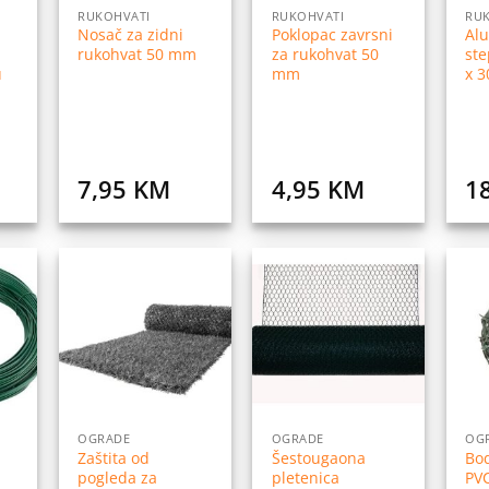
RUKOHVATI
RUKOHVATI
RU
Nosač za zidni
Poklopac zavrsni
Alu
rukohvat 50 mm
za rukohvat 50
st
u
mm
x 
7,95
KM
4,95
KM
1
daj
Dodaj
Dodaj
na
na
na
istu
listu
listu
elja
želja
želja
OGRADE
OGRADE
OG
Zaštita od
Šestougaona
Bod
pogleda za
pletenica
PVC