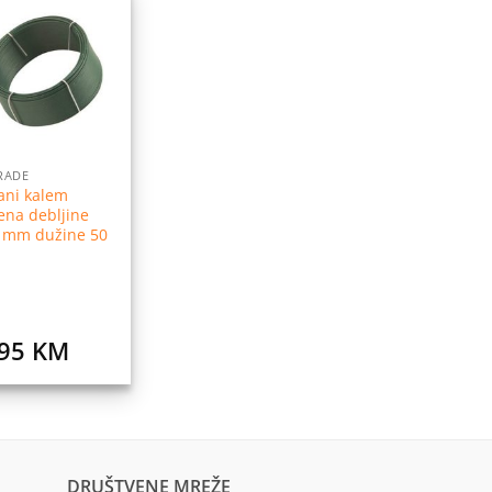
Dodaj
na
listu
želja
RADE
ani kalem
ena debljine
2 mm dužine 50
,95
KM
DRUŠTVENE MREŽE