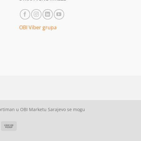
OBI Viber grupa
sortiman u OBI Marketu Sarajevo se mogu
ash
Cash
On
on
elivery
Pickup