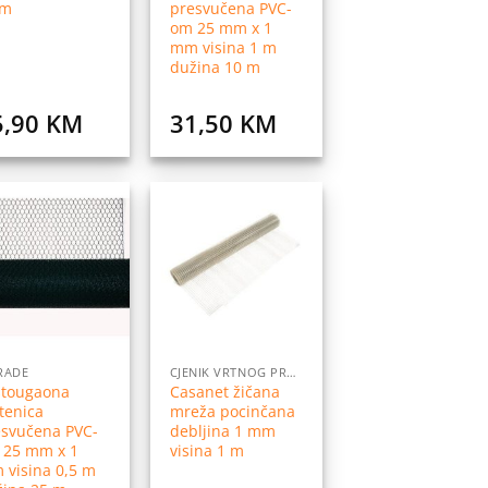
 m
presvučena PVC-
om 25 mm x 1
mm visina 1 m
dužina 10 m
5,90
KM
31,50
KM
Dodaj
Dodaj
na
na
listu
listu
želja
želja
RADE
CJENIK VRTNOG PROGRAMA
stougaona
Casanet žičana
tenica
mreža pocinčana
esvučena PVC-
debljina 1 mm
 25 mm x 1
visina 1 m
 visina 0,5 m