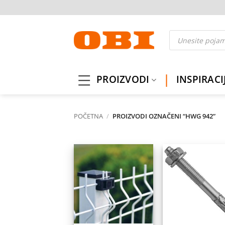
Skip
to
content
Products
search
PROIZVODI
INSPIRACI
POČETNA
/
PROIZVODI OZNAČENI “HWG 942”
Dodaj
Do
na
listu
l
želja
ž