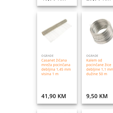
Dodaj
Do
na
listu
l
želja
ž
OGRADE
OGRADE
Casanet žičana
Kalem od
mreža pocinčana
pocinčane žice
debljina 1,45 mm
debljine 1,1 m
visina 1 m
dužine 50 m
41,90
KM
9,50
KM