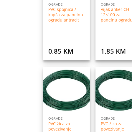
OGRADE
OGRADE
PVC spojnica /
Vijak anker CH
kopča za panelnu
12×100 za
ogradu antracit
panelnu ograd
0,85
KM
1,85
KM
Dodaj
Do
na
listu
l
želja
ž
OGRADE
OGRADE
PVC žica za
PVC žica za
povezivanje
povezivanje