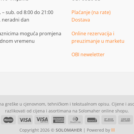
 – sub. od 8:00 do 21:00
Plaćanje (na rate)
. neradni dan
Dostava
aznicima moguća promjena
Online rezervacija i
adnom vremenu
preuzimanje u marketu
OBI neweletter
a greške u cjenovnom, tehničkom i tekstualnom opisu. Cijene i a
razlikovati od cijena i asortimana na Solomaher online shopu.
asterCard
Maestro
Visa
Visa
American
Dinners
Invoice
Bank
C
Electron
Express
Club
Transfer
Copyright 2026 ©
SOLOMAHER
| Powered by
lll
D