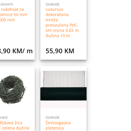
KOHVATI
OGRADE
 rukohvat za
Luxursus
epenice 50 mm
dekorativna
3000 mm
mreža
presvučena PVC-
om visina 0,65 m
dužina 10 m
8,90
KM
/ m
55,90
KM
Dodaj
Dodaj
na
na
listu
listu
želja
želja
RADE
OGRADE
ljikava žica
Šestougaona
 zelena dužine
pletenica