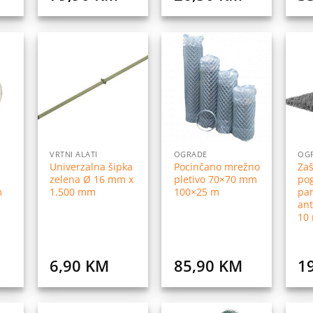
daj
Dodaj
Dodaj
na
na
na
istu
listu
listu
elja
želja
želja
VRTNI ALATI
OGRADE
OG
Univerzalna šipka
Pocinčano mrežno
Zaš
zelena Ø 16 mm x
pletivo 70×70 mm
pog
m
1.500 mm
100×25 m
pa
ant
10
6,90
KM
85,90
KM
1