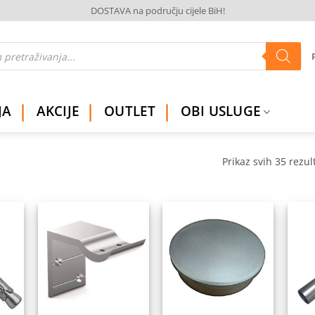
DOSTAVA na području cijele BiH!
JA
AKCIJE
OUTLET
OBI USLUGE
Prikaz svih 35 rezul
daj
Dodaj
Dodaj
na
na
na
istu
listu
listu
elja
želja
želja