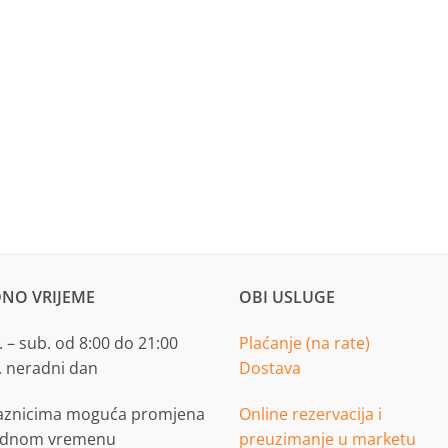
NO VRIJEME
OBI USLUGE
 – sub. od 8:00 do 21:00
Plaćanje (na rate)
. neradni dan
Dostava
aznicima moguća promjena
Online rezervacija i
adnom vremenu
preuzimanje u marketu