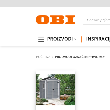
Skip
to
content
Products
search
PROIZVODI
INSPIRACI
POČETNA
/
PROIZVODI OZNAČENI “HWG 947”
Dodaj
na
listu
želja