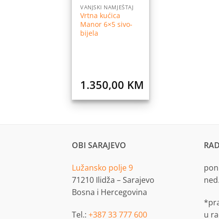
VANJSKI NAMJEŠTAJ
Vrtna kućica
Manor 6×5 sivo-
bijela
1.350,00
KM
OBI SARAJEVO
RAD
Lužansko polje 9
pon.
71210 Ilidža – Sarajevo
ned
Bosna i Hercegovina
*pr
Tel.:
+387 33 777 600
u r