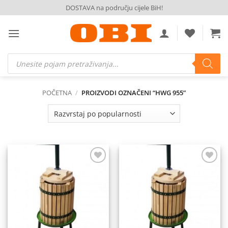
Skip
DOSTAVA na području cijele BiH!
to
content
Products
search
POČETNA
/
PROIZVODI OZNAČENI “HWG 955”
Dodaj
Dodaj
na
na
listu
listu
želja
želja