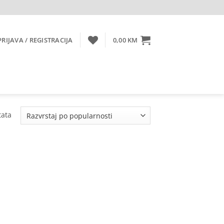
PRIJAVA / REGISTRACIJA
0,00
KM
Sorted
tata
by
popularity