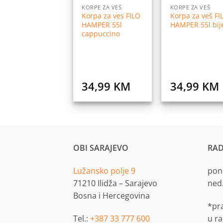
KORPE ZA VEŠ
KORPE ZA VEŠ
Korpa za ves FILO
Korpa za veš FI
HAMPER 55l
HAMPER 55l bij
cappuccino
34,99
KM
34,99
KM
OBI SARAJEVO
RAD
Lužansko polje 9
pon.
71210 Ilidža – Sarajevo
ned
Bosna i Hercegovina
*pr
Tel.:
+387 33 777 600
u r