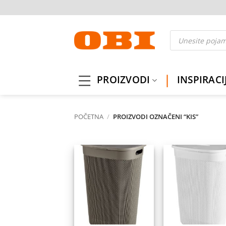
Skip
to
content
Products
search
PROIZVODI
INSPIRACI
POČETNA
/
PROIZVODI OZNAČENI “KIS”
Dodaj
Do
na
listu
l
želja
ž