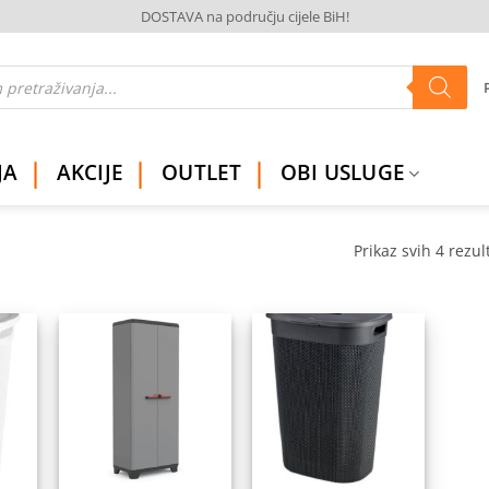
DOSTAVA na području cijele BiH!
JA
AKCIJE
OUTLET
OBI USLUGE
Prikaz svih 4 rezul
daj
Dodaj
Dodaj
na
na
na
istu
listu
listu
elja
želja
želja