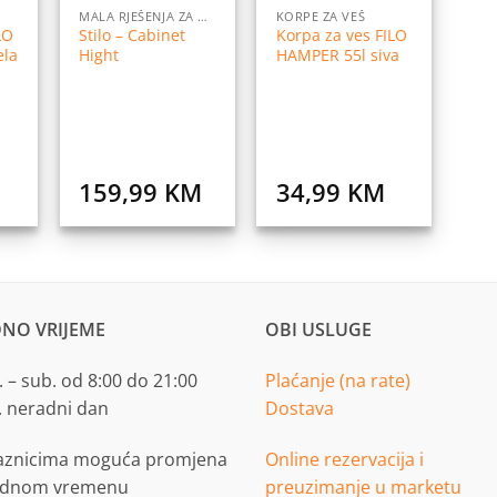
MALA RJEŠENJA ZA ODLAGANJE
KORPE ZA VEŠ
LO
Stilo – Cabinet
Korpa za ves FILO
ela
Hight
HAMPER 55l siva
159,99
KM
34,99
KM
NO VRIJEME
OBI USLUGE
 – sub. od 8:00 do 21:00
Plaćanje (na rate)
. neradni dan
Dostava
aznicima moguća promjena
Online rezervacija i
adnom vremenu
preuzimanje u marketu