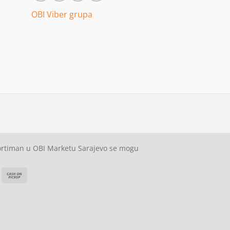
OBI Viber grupa
sortiman u OBI Marketu Sarajevo se mogu
ash
Cash
On
on
elivery
Pickup