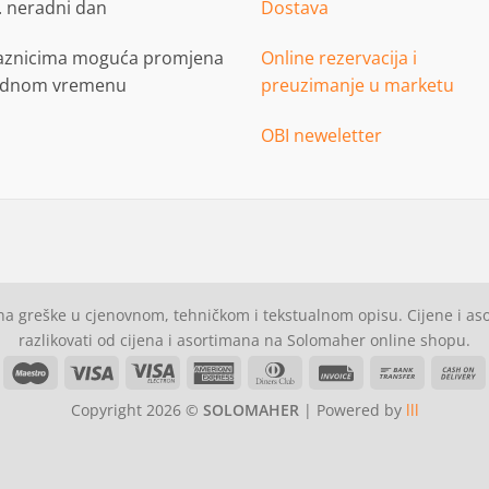
. neradni dan
Dostava
aznicima moguća promjena
Online rezervacija i
adnom vremenu
preuzimanje u marketu
OBI neweletter
a greške u cjenovnom, tehničkom i tekstualnom opisu. Cijene i a
razlikovati od cijena i asortimana na Solomaher online shopu.
asterCard
Maestro
Visa
Visa
American
Dinners
Invoice
Bank
C
Electron
Express
Club
Transfer
Copyright 2026 ©
SOLOMAHER
| Powered by
lll
D