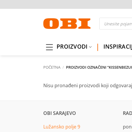
Skip
to
content
Products
search
PROIZVODI
INSPIRACI
POČETNA
/
PROIZVODI OZNAČENI “KISSENBEZU
Nisu pronađeni proizvodi koji odgovara
OBI SARAJEVO
RAD
Lužansko polje 9
pon.