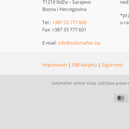
71210 Ilidža – Sarajevo
ned
Bosna i Hercegovina
*pr
Tel.:
+387 33 777 600
u r
Fax: +387 33 777 601
E-mail:
info@solomaher.ba
Impressum
|
OBI karijera
|
Sigurnost
Solomaher online shop zadržava pravo n
M