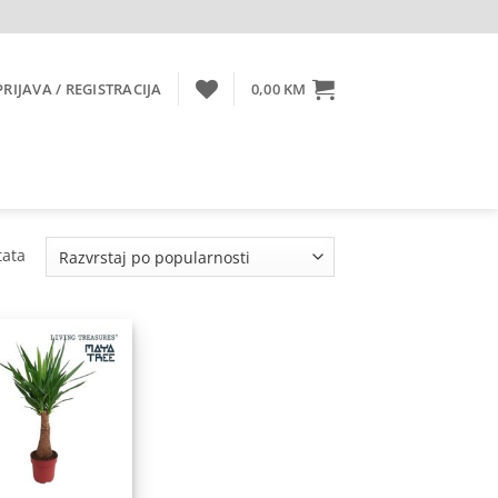
PRIJAVA / REGISTRACIJA
0,00
KM
Sorted
tata
by
popularity
Dodaj
na
listu
želja