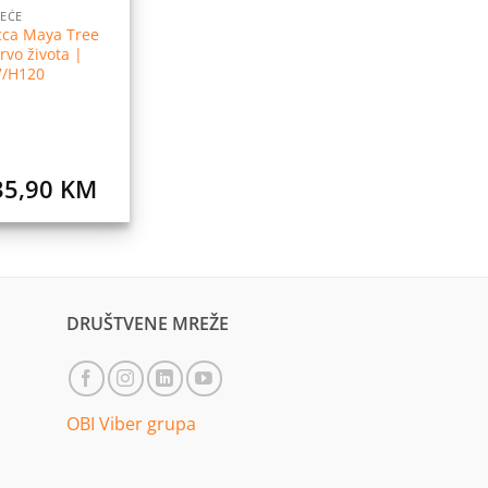
JEĆE
cca Maya Tree
rvo života |
7/H120
35,90
KM
DRUŠTVENE MREŽE
OBI Viber grupa