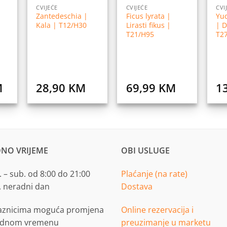
CVIJEĆE
CVIJEĆE
CVI
Zantedeschia |
Ficus lyrata |
Yu
Kala | T12/H30
Lirasti fikus |
| D
T21/H95
T2
M
28,90
KM
69,99
KM
1
NO VRIJEME
OBI USLUGE
 – sub. od 8:00 do 21:00
Plaćanje (na rate)
. neradni dan
Dostava
aznicima moguća promjena
Online rezervacija i
adnom vremenu
preuzimanje u marketu