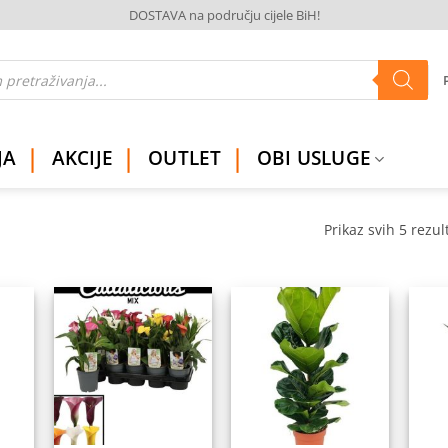
DOSTAVA na području cijele BiH!
JA
AKCIJE
OUTLET
OBI USLUGE
Prikaz svih 5 rezul
daj
Dodaj
Dodaj
na
na
na
istu
listu
listu
elja
želja
želja