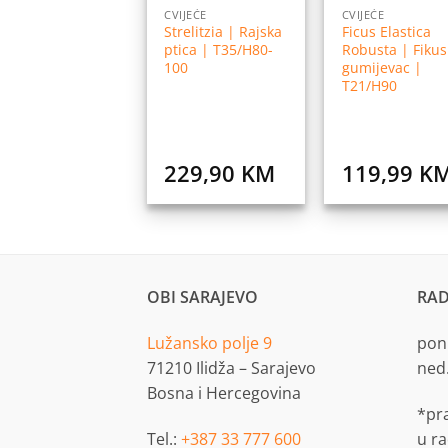
CVIJEĆE
CVIJEĆE
Strelitzia | Rajska
Ficus Elastica
ptica | T35/H80-
Robusta | Fikus
100
gumijevac |
T21/H90
229,90
KM
119,99
K
OBI SARAJEVO
RAD
Lužansko polje 9
pon.
71210 Ilidža – Sarajevo
ned
Bosna i Hercegovina
*pr
Tel.:
+387 33 777 600
u r