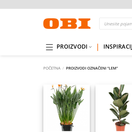
Skip
to
content
Products
search
PROIZVODI
INSPIRACI
POČETNA
/
PROIZVODI OZNAČENI “LEM”
Dodaj
Do
na
listu
l
želja
ž