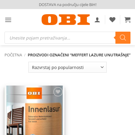
Skip
DOSTAVA na području cijele BiH!
to
content
Products
search
POČETNA
/
PROIZVODI OZNAČENI “MEFFERT LAZURE UNUTRAŠNJE”
Dodaj
na
listu
želja