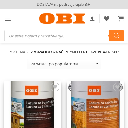
Skip
DOSTAVA na području cijele BiH!
to
content
Products
search
POČETNA
/
PROIZVODI OZNAČENI “MEFFERT LAZURE VANJSKE”
Dodaj
Dodaj
na
na
listu
listu
želja
želja