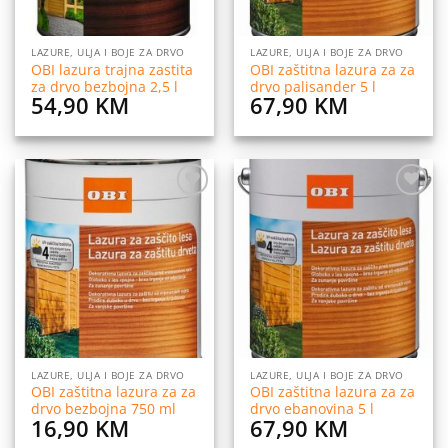
LAZURE, ULJA I BOJE ZA DRVO
LAZURE, ULJA I BOJE ZA DRVO
OBI lazura trajna zastita
OBI zaštitna lazura za za
za drvo bezbojna 2,5 l
drvo palisander 5 l
54,90
KM
67,90
KM
Dodaj
Dodaj
na
na
listu
listu
želja
želja
LAZURE, ULJA I BOJE ZA DRVO
LAZURE, ULJA I BOJE ZA DRVO
OBI zaštitna lazura za za
OBI zaštitna lazura za za
drvo bezbojna 750 ml
drvo ebanovina 5 l
16,90
KM
67,90
KM