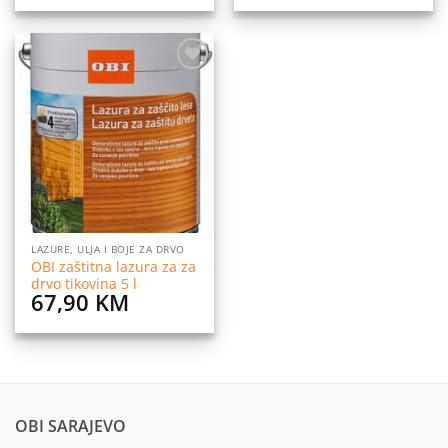
Dodaj
na
listu
želja
LAZURE, ULJA I BOJE ZA DRVO
OBI zaštitna lazura za za
drvo tikovina 5 l
67,90
KM
OBI SARAJEVO