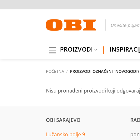
Skip
to
content
Products
search
PROIZVODI
INSPIRACI
POČETNA
/
PROIZVODI OZNAČENI “NOVOGODI?
Nisu pronađeni proizvodi koji odgovara
OBI SARAJEVO
RAD
Lužansko polje 9
pon.