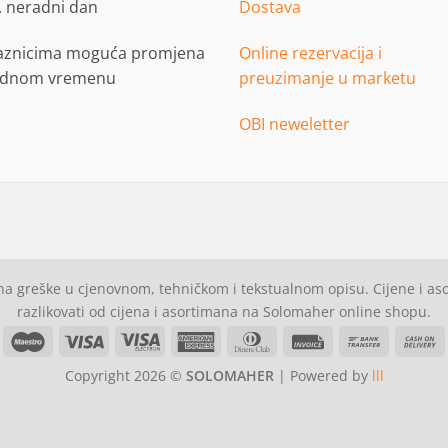
. neradni dan
Dostava
aznicima moguća promjena
Online rezervacija i
adnom vremenu
preuzimanje u marketu
OBI neweletter
a greške u cjenovnom, tehničkom i tekstualnom opisu. Cijene i a
razlikovati od cijena i asortimana na Solomaher online shopu.
asterCard
Maestro
Visa
Visa
American
Dinners
Invoice
Bank
C
Electron
Express
Club
Transfer
Copyright 2026 ©
SOLOMAHER
| Powered by
lll
D