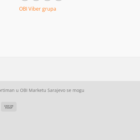
OBI Viber grupa
sortiman u OBI Marketu Sarajevo se mogu
ash
Cash
On
on
elivery
Pickup