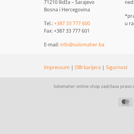
71210 Ilidža – Sarajevo
ned
Bosna i Hercegovina
*pr
Tel.:
+387 33 777 600
u r
Fax: +387 33 777 601
E-mail:
info@solomaher.ba
Impressum
|
OBI karijera
|
Sigurnost
Solomaher online shop zadržava pravo n
M