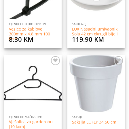
CJENIK ELEKTRO OPREME
SANITARIJE
Vezice za kablove
LUX Nasadni umivaonik
300mm x 4.8 mm 100
Sola 42 cm okrugli bijeli
8,30
KM
119,90
KM
kom.
Dodaj
Dodaj
na
na
listu
listu
želja
želja
CJENIK DOMAĆINSTVO
SAKSIJE
Vješalica za garderobu
Saksija LOFLY 34,50 cm
(10 kom)