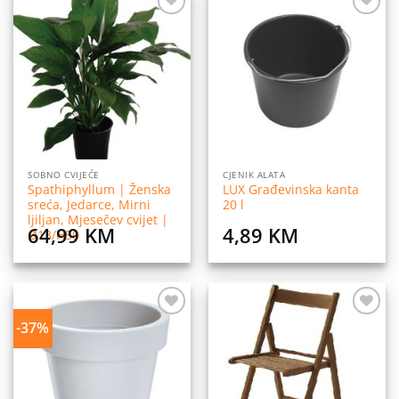
Dodaj
Dodaj
na
na
listu
listu
želja
želja
SOBNO CVIJEĆE
CJENIK ALATA
Spathiphyllum | Ženska
LUX Građevinska kanta
sreća, Jedarce, Mirni
20 l
ljiljan, Mjesečev cvijet |
64,99
KM
4,89
KM
Ø13/H50
-37%
Dodaj
Dodaj
na
na
listu
listu
želja
želja