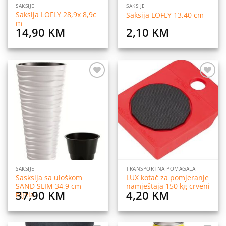
SAKSIJE
SAKSIJE
Saksija LOFLY 28,9x 8,9c
Saksija LOFLY 13,40 cm
m
14,90
KM
2,10
KM
Dodaj
Dodaj
na
na
listu
listu
želja
želja
SAKSIJE
TRANSPORTNA POMAGALA
Sasksija sa uloškom
LUX kotač za pomjeranje
SAND SLIM 34,9 cm
namještaja 150 kg crveni
37,90
KM
4,20
KM
bijela