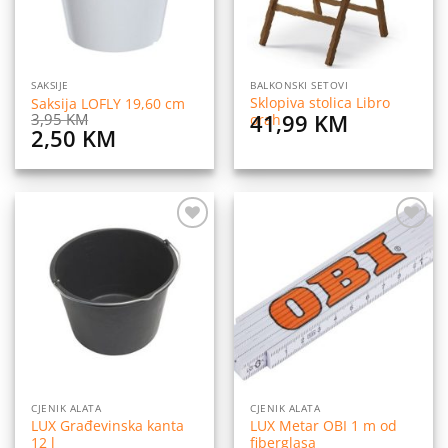
SAKSIJE
BALKONSKI SETOVI
Sklopiva stolica Libro
Saksija LOFLY 19,60 cm
41,99
KM
3,95
KM
orah
Original
Current
2,50
KM
price
price
was:
is:
3,95 KM.
2,50 KM.
Dodaj
Dodaj
na
na
listu
listu
želja
želja
CJENIK ALATA
CJENIK ALATA
LUX Građevinska kanta
LUX Metar OBI 1 m od
12 l
fiberglasa