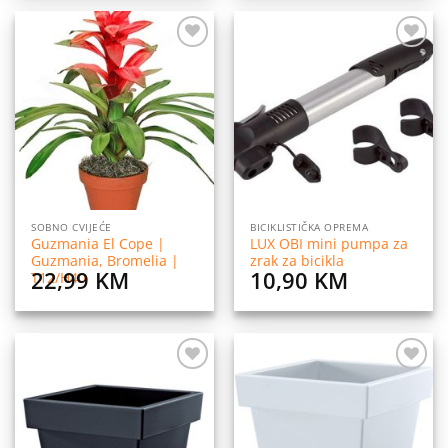
149,90 KM
through
229,90 KM
Dodaj
Dodaj
na
na
listu
listu
želja
želja
SOBNO CVIJEĆE
BICIKLISTIČKA OPREMA
Guzmania El Cope |
LUX OBI mini pumpa za
Guzmania, Bromelia |
zrak za bicikla
22,99
KM
10,90
KM
T12/H40
Dodaj
Dodaj
na
na
listu
listu
želja
želja