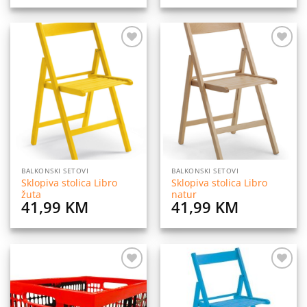
price
price
was:
is:
6,99 KM.
4,99 KM.
Dodaj
Dodaj
na
na
listu
listu
želja
želja
BALKONSKI SETOVI
BALKONSKI SETOVI
Sklopiva stolica Libro
Sklopiva stolica Libro
žuta
natur
41,99
KM
41,99
KM
Dodaj
Dodaj
na
na
listu
listu
želja
želja