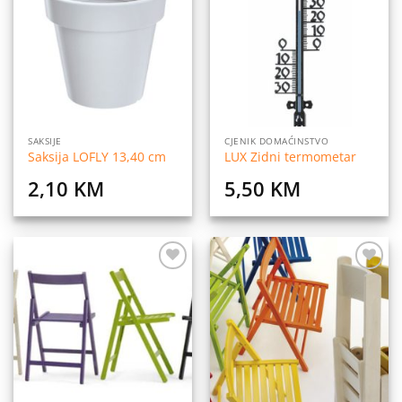
na
na
listu
listu
želja
želja
SAKSIJE
CJENIK DOMAĆINSTVO
Saksija LOFLY 13,40 cm
LUX Zidni termometar
2,10
KM
5,50
KM
Dodaj
Dodaj
na
na
listu
listu
želja
želja