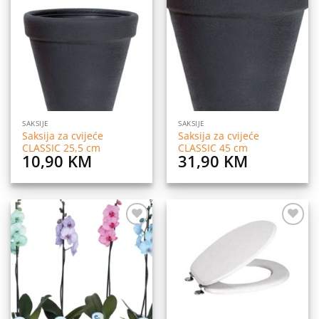
Dodaj
Dodaj
na
na
listu
listu
želja
želja
SAKSIJE
SAKSIJE
Saksija za cvijeće
Saksija za cvijeće
CLASSIC 25,5 cm
CLASSIC 45 cm
10,90
KM
31,90
KM
Dodaj
Dodaj
na
na
listu
listu
želja
želja