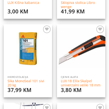
Sklopiva stolica Libro
LUX Kišna kabanica
wenge
3,00
KM
41,99
KM
Dodaj
Dodaj
na
na
listu
listu
želja
želja
HIDROIZOLACIJA
CJENIK ALATA
Sika MonoSeal 101 sivi
LUX 18 Ellix Skalpel
20 kg
univerzalni veliki 18 mm
37,99
KM
3,80
KM