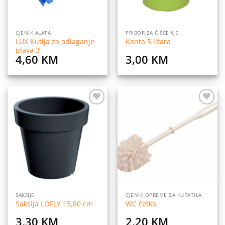
CJENIK ALATA
PRIBOR ZA ČIŠĆENJE
LUX Kutija za odlaganje
Kanta 5 litara
plava 3
4,60
KM
3,00
KM
Dodaj
Dodaj
na
na
listu
listu
želja
želja
SAKSIJE
CJENIK OPREME ZA KUPATILA
Saksija LOFLY 15,80 cm
WC četka
3,30
KM
2,20
KM