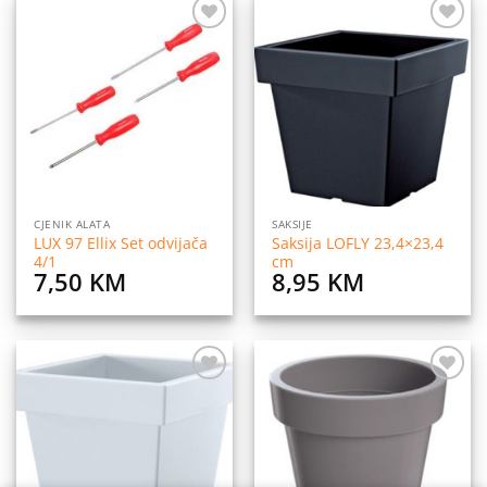
Dodaj
Dodaj
na
na
listu
listu
želja
želja
CJENIK ALATA
SAKSIJE
LUX 97 Ellix Set odvijača
Saksija LOFLY 23,4×23,4
4/1
cm
7,50
KM
8,95
KM
Dodaj
Dodaj
na
na
listu
listu
želja
želja