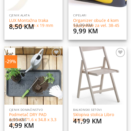
CJENIK ALATA
CIPELARI
LUX Montažna traka
Organizer obuće 4 kom
8,50
KM
13,99
KM
duplofan 5 m x 19 mm
Spacyshoe za vel. 38-45
Original
Current
9,99
KM
price
price
was:
is:
13,99 KM.
9,99 KM.
-29%
Dodaj
Dodaj
na
na
listu
listu
želja
želja
CJENIK DOMAĆINSTVO
BALKONSKI SETOVI
Podmetač DRY PAD
Sklopiva stolica Libro
41,99
KM
6,99
KM
antracit 71,6 x 34,8 x 3,3
bijela
Original
Current
4,99
KM
cm