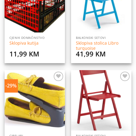
CJENIK DOMAĆINSTVO
BALKONSKI SETOVI
Sklopiva stolica Libro
Sklopiva kutija
turquoise
11,99
KM
41,99
KM
-29%
Dodaj
Dodaj
na
na
listu
listu
želja
želja
CIPELARI
BALKONSKI SETOVI