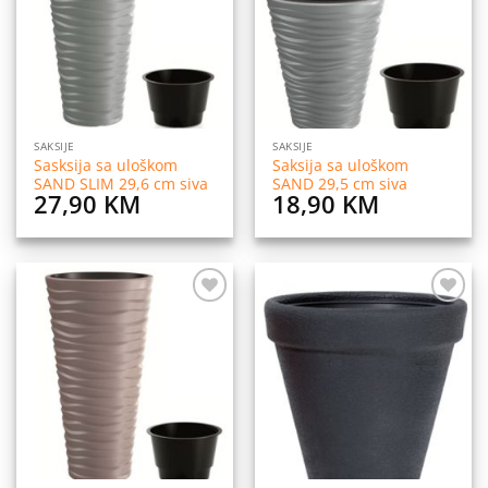
želja
želja
SAKSIJE
SAKSIJE
Sasksija sa uloškom
Saksija sa uloškom
SAND SLIM 29,6 cm siva
SAND 29,5 cm siva
27,90
KM
18,90
KM
Dodaj
Dodaj
na
na
listu
listu
želja
želja