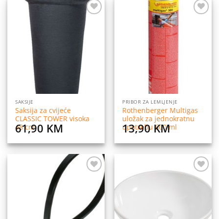
Dodaj
Dodaj
na
na
listu
listu
želja
želja
SAKSIJE
PRIBOR ZA LEMLJENJE
Saksija za cvijeće
Rothenberger Multigas
CLASSIC TOWER visoka
uložak za jednokratnu
61,90
KM
13,90
KM
48 cm
upotrebu 600 ml
Dodaj
Dodaj
na
na
listu
listu
želja
želja