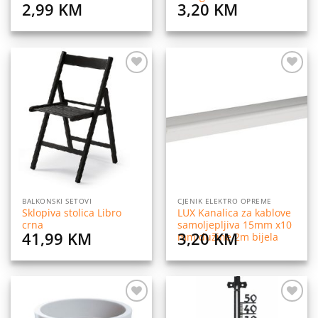
2,99
KM
3,20
KM
Dodaj
Dodaj
na
na
listu
listu
želja
želja
BALKONSKI SETOVI
CJENIK ELEKTRO OPREME
Sklopiva stolica Libro
LUX Kanalica za kablove
crna
samoljepljiva 15mm x10
41,99
KM
3,20
KM
mm dužine 2m bijela
Dodaj
Dodaj