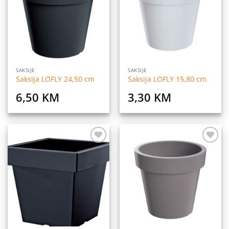
želja
želja
SAKSIJE
SAKSIJE
Saksija LOFLY 24,50 cm
Saksija LOFLY 15,80 cm
6,50
KM
3,30
KM
Dodaj
Dodaj
na
na
listu
listu
želja
želja