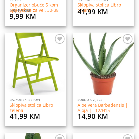
Organizer obuće 5 kom
Sklopiva stolica Libro
41,99
KM
13,99
KM
Spacyshoe za vel. 30-38
crvena
Original
Current
9,99
KM
price
price
was:
is:
13,99 KM.
9,99 KM.
Dodaj
Dodaj
na
na
listu
listu
želja
želja
BALKONSKI SETOVI
SOBNO CVIJEĆE
Sklopiva stolica Libro
Aloe vera Barbadensis |
zelena
Aloja | T12/H15
41,99
KM
14,90
KM