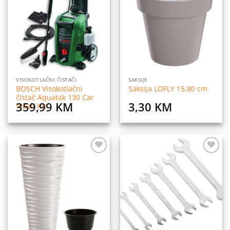
na
na
listu
listu
želja
želja
VISOKOTLAČNI ČISTAČI
SAKSIJE
BOSCH Visokotlačni
Saksija LOFLY 15,80 cm
čistač Aquatak 130 Car
359,99
KM
3,30
KM
Wash Kit
Dodaj
Dodaj
na
na
listu
listu
želja
želja