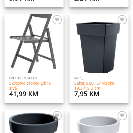
Dodaj
Dodaj
na
na
listu
listu
želja
želja
BALKONSKI SETOVI
SAKSIJE
Sklopiva stolica Libro
Saksija LOFLY visoka
siva
19,3×19,3 cm
41,99
KM
7,95
KM
Dodaj
Dodaj
na
na
listu
listu