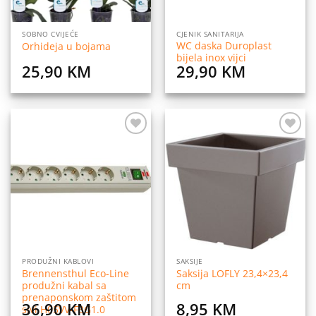
SOBNO CVIJEĆE
CJENIK SANITARIJA
WC daska Duroplast
Orhideja u bojama
bijela inox vijci
25,90
KM
29,90
KM
Dodaj
Dodaj
na
na
listu
listu
želja
želja
PRODUŽNI KABLOVI
SAKSIJE
Brennensthul Eco-Line
Saksija LOFLY 23,4×23,4
produžni kabal sa
cm
prenaponskom zaštitom
36,90
KM
8,95
KM
sivi H05VV-F3G1.0