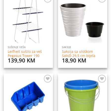
Dodaj
Dodaj
na
na
listu
listu
želja
želja
SUŠENJE VEŠA
SAKSIJE
Leifheit sušilo za veš
Saksija sa uloškom
Pegasus Tower 190
SAND 29,5 cm bijela
139,90
KM
18,90
KM
Dodaj
Dodaj
na
na
listu
listu
želja
želja