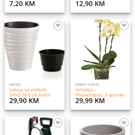
7,20
KM
12,90
KM
Dodaj
Dodaj
na
na
listu
listu
želja
želja
SAKSIJE
SOBNO CVIJEĆE
Saksija sa uloškom
Orhideja –
SAND 38,8 cm bijela
Phalaenopsis, 3 ogranka
29,90
KM
29,99
KM
Dodaj
Dodaj