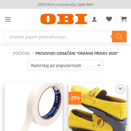
Skip
DOSTAVA na području cijele BiH!
to
content
Products
search
POČETNA
/
PROIZVODI OZNAČENI “ORANGE FRIDAY 2020”
-29%
Dodaj
Dodaj
na
na
listu
listu
želja
želja