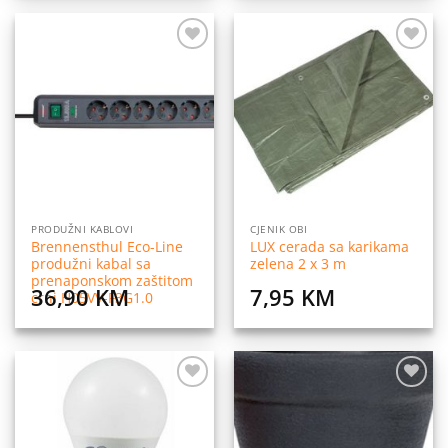
Dodaj
Dodaj
na
na
listu
listu
želja
želja
PRODUŽNI KABLOVI
CJENIK OBI
Brennensthul Eco-Line
LUX cerada sa karikama
produžni kabal sa
zelena 2 x 3 m
prenaponskom zaštitom
36,90
KM
7,95
KM
crni H05VV-F3G1.0
Dodaj
Dodaj
na
na
listu
listu
želja
želja