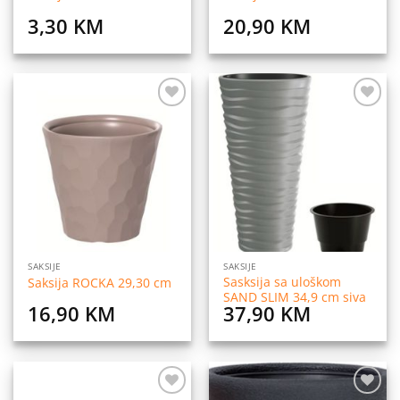
3,30
KM
20,90
KM
Dodaj
Dodaj
na
na
listu
listu
želja
želja
SAKSIJE
SAKSIJE
Sasksija sa uloškom
Saksija ROCKA 29,30 cm
SAND SLIM 34,9 cm siva
16,90
KM
37,90
KM