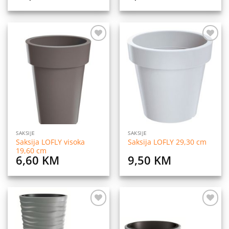
Dodaj
Dodaj
na
na
listu
listu
želja
želja
SAKSIJE
SAKSIJE
Saksija LOFLY visoka
Saksija LOFLY 29,30 cm
19,60 cm
6,60
KM
9,50
KM
Dodaj
Dodaj
na
na
listu
listu