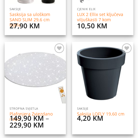
SAKSIJE
CJENIK ELIX
Sasksija sa uloškom
LUX 2 Ellix set ključeva
SAND SLIM 29,6 cm
viljuškasti 7 kom
27,90
KM
10,50
KM
bijela
Dodaj
Dodaj
na
na
listu
listu
želja
želja
STROPNA SVJETLA
SAKSIJE
Plafonjera Zvjezdano
Saksija LOFLY 19,60 cm
149,90
KM
–
4,20
KM
nebo
Price
229,90
KM
range: