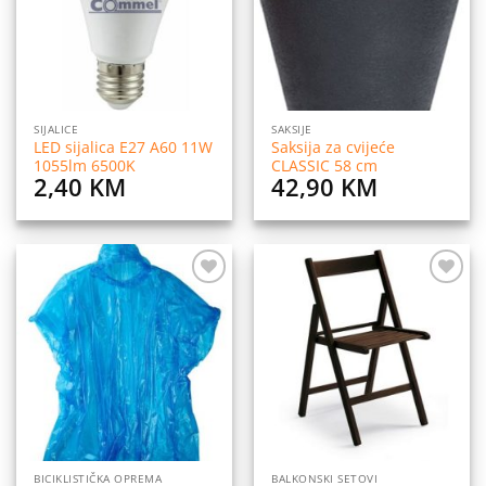
SIJALICE
SAKSIJE
LED sijalica E27 A60 11W
Saksija za cvijeće
1055lm 6500K
CLASSIC 58 cm
2,40
KM
42,90
KM
Dodaj
Dodaj
na
na
listu
listu
želja
želja
BICIKLISTIČKA OPREMA
BALKONSKI SETOVI