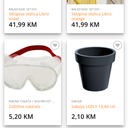
BALKONSKI SETOVI
BALKONSKI SETOVI
Sklopiva stolica Libro
Sklopiva stolica Libro
violet
orange
41,99
KM
41,99
KM
Dodaj
Dodaj
na
na
listu
listu
želja
želja
RADNA ODJEĆA I SIGURNOST NA RADU
SAKSIJE
Zaštitne naočale
Saksija LOFLY 13,40 cm
5,20
KM
2,10
KM