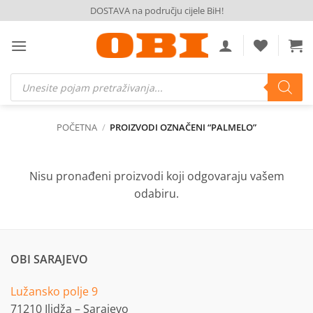
Skip
DOSTAVA na području cijele BiH!
to
content
Products
search
POČETNA
/
PROIZVODI OZNAČENI “PALMELO”
Nisu pronađeni proizvodi koji odgovaraju vašem
odabiru.
OBI SARAJEVO
Lužansko polje 9
71210 Ilidža – Sarajevo