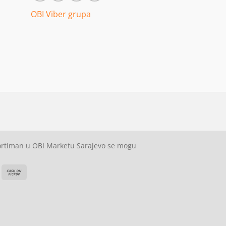
OBI Viber grupa
sortiman u OBI Marketu Sarajevo se mogu
ash
Cash
On
on
elivery
Pickup