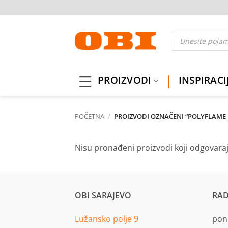
Skip
to
content
Products
search
PROIZVODI
INSPIRACI
POČETNA
/
PROIZVODI OZNAČENI “POLYFLAME 
Nisu pronađeni proizvodi koji odgovara
OBI SARAJEVO
RAD
Lužansko polje 9
pon.