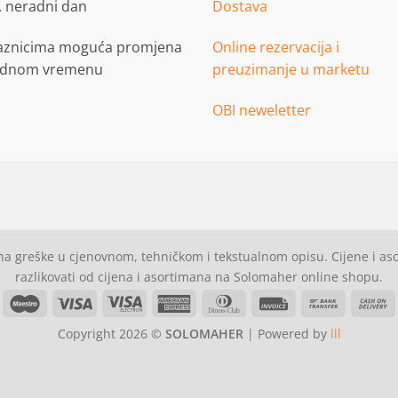
. neradni dan
Dostava
aznicima moguća promjena
Online rezervacija i
adnom vremenu
preuzimanje u marketu
OBI neweletter
a greške u cjenovnom, tehničkom i tekstualnom opisu. Cijene i a
razlikovati od cijena i asortimana na Solomaher online shopu.
asterCard
Maestro
Visa
Visa
American
Dinners
Invoice
Bank
C
Electron
Express
Club
Transfer
Copyright 2026 ©
SOLOMAHER
| Powered by
lll
D