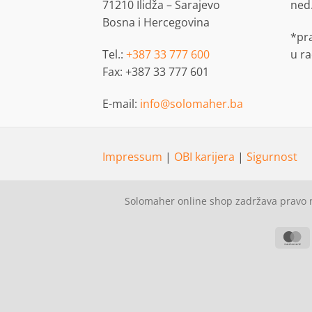
71210 Ilidža – Sarajevo
ned
Bosna i Hercegovina
*pr
Tel.:
+387 33 777 600
u r
Fax: +387 33 777 601
E-mail:
info@solomaher.ba
Impressum
|
OBI karijera
|
Sigurnost
Solomaher online shop zadržava pravo n
M