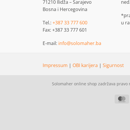
71210 Ilidža – Sarajevo
ned
Bosna i Hercegovina
*pr
Tel.:
+387 33 777 600
u r
Fax: +387 33 777 601
E-mail:
info@solomaher.ba
Impressum
|
OBI karijera
|
Sigurnost
Solomaher online shop zadržava pravo n
M