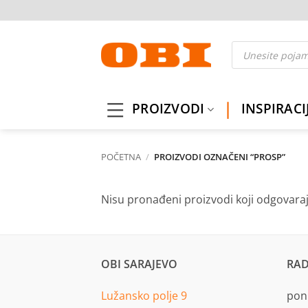
Skip
to
content
Products
search
PROIZVODI
INSPIRACI
POČETNA
/
PROIZVODI OZNAČENI “PROSP”
Nisu pronađeni proizvodi koji odgovara
OBI SARAJEVO
RAD
Lužansko polje 9
pon.