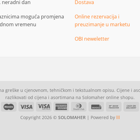
. neradni dan
Dostava
aznicima moguća promjena
Online rezervacija i
adnom vremenu
preuzimanje u marketu
OBI neweletter
a greške u cjenovnom, tehničkom i tekstualnom opisu. Cijene i a
razlikovati od cijena i asortimana na Solomaher online shopu.
asterCard
Maestro
Visa
Visa
American
Dinners
Invoice
Bank
C
Electron
Express
Club
Transfer
Copyright 2026 ©
SOLOMAHER
| Powered by
lll
D