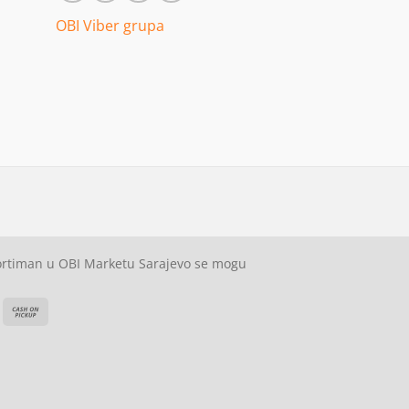
OBI Viber grupa
sortiman u OBI Marketu Sarajevo se mogu
ash
Cash
On
on
elivery
Pickup