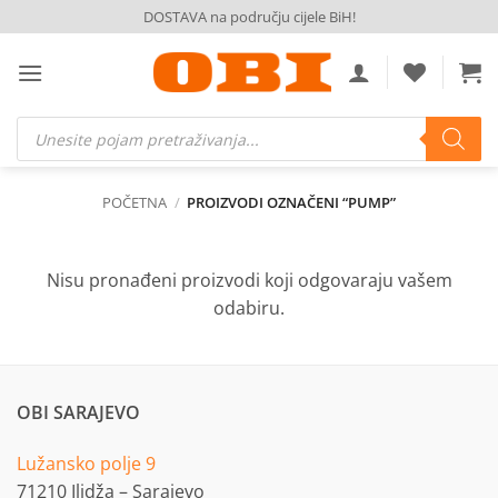
Skip
DOSTAVA na području cijele BiH!
to
content
Products
search
POČETNA
/
PROIZVODI OZNAČENI “PUMP”
Nisu pronađeni proizvodi koji odgovaraju vašem
odabiru.
OBI SARAJEVO
Lužansko polje 9
71210 Ilidža – Sarajevo