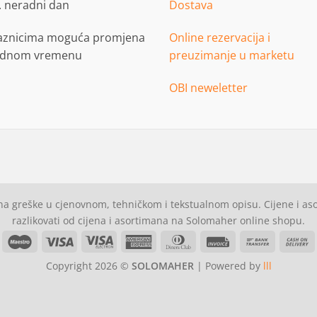
. neradni dan
Dostava
aznicima moguća promjena
Online rezervacija i
adnom vremenu
preuzimanje u marketu
OBI neweletter
a greške u cjenovnom, tehničkom i tekstualnom opisu. Cijene i a
razlikovati od cijena i asortimana na Solomaher online shopu.
asterCard
Maestro
Visa
Visa
American
Dinners
Invoice
Bank
C
Electron
Express
Club
Transfer
Copyright 2026 ©
SOLOMAHER
| Powered by
lll
D