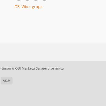
OBI Viber grupa
sortiman u OBI Marketu Sarajevo se mogu
ash
Cash
On
on
elivery
Pickup