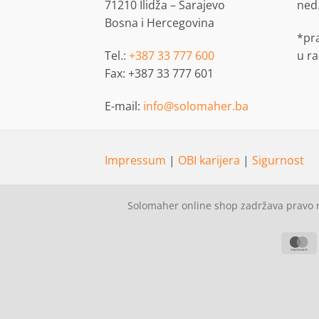
71210 Ilidža – Sarajevo
ned
Bosna i Hercegovina
*pr
Tel.:
+387 33 777 600
u r
Fax: +387 33 777 601
E-mail:
info@solomaher.ba
Impressum
|
OBI karijera
|
Sigurnost
Solomaher online shop zadržava pravo n
M