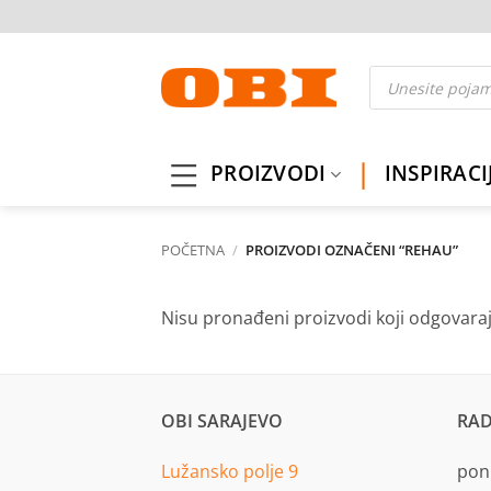
Skip
to
content
Products
search
PROIZVODI
INSPIRACI
POČETNA
/
PROIZVODI OZNAČENI “REHAU”
Nisu pronađeni proizvodi koji odgovara
OBI SARAJEVO
RAD
Lužansko polje 9
pon.