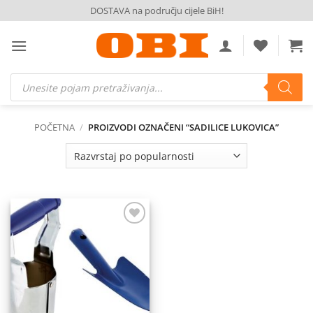
Skip
DOSTAVA na području cijele BiH!
to
content
Products
search
POČETNA
/
PROIZVODI OZNAČENI “SADILICE LUKOVICA”
Dodaj
na
listu
želja