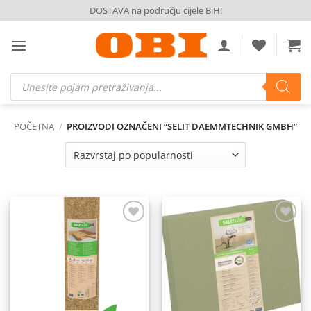
Skip
DOSTAVA na području cijele BiH!
to
content
Products
search
POČETNA
/
PROIZVODI OZNAČENI “SELIT DAEMMTECHNIK GMBH”
Dodaj
Dodaj
na
na
listu
listu
želja
želja