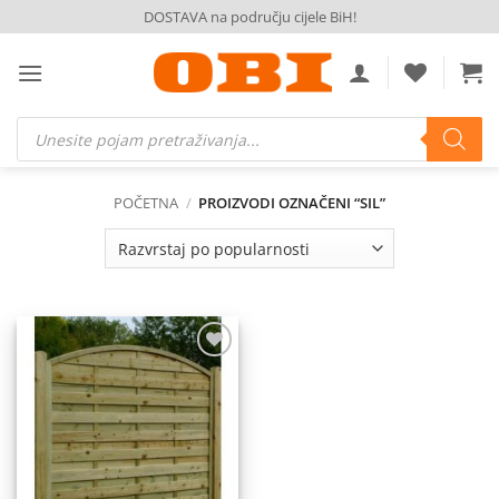
Skip
DOSTAVA na području cijele BiH!
to
content
Products
search
POČETNA
/
PROIZVODI OZNAČENI “SIL”
Dodaj
na
listu
želja