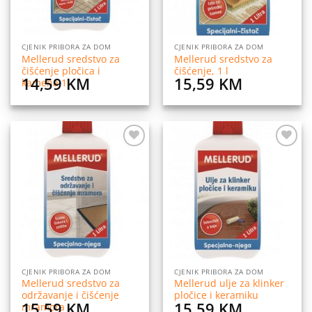
CJENIK PRIBORA ZA DOM
CJENIK PRIBORA ZA DOM
Mellerud sredstvo za
Mellerud sredstvo za
čišćenje pločica i
čišćenje, 1 l
14,59
KM
15,59
KM
kamena 1l
Dodaj
Dodaj
na
na
listu
listu
želja
želja
CJENIK PRIBORA ZA DOM
CJENIK PRIBORA ZA DOM
Mellerud sredstvo za
Mellerud ulje za klinker
održavanje i čišćenje
pločice i keramiku
15,59
KM
15,59
KM
mramora