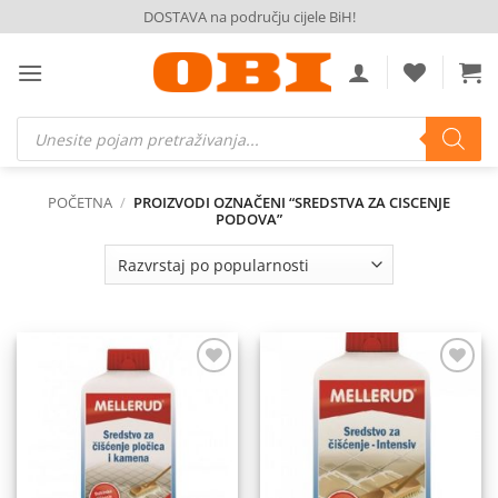
Skip
DOSTAVA na području cijele BiH!
to
content
Products
search
POČETNA
/
PROIZVODI OZNAČENI “SREDSTVA ZA CISCENJE
PODOVA”
Dodaj
Dodaj
na
na
listu
listu
želja
želja