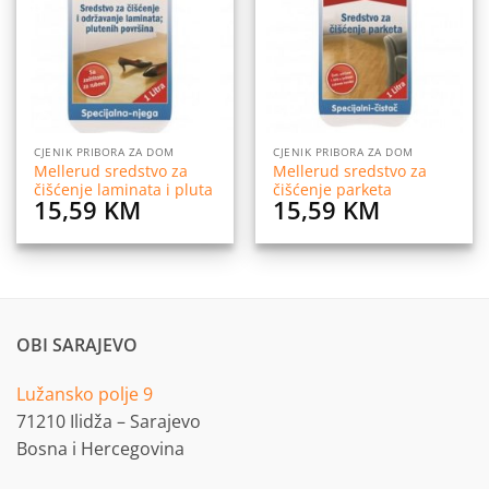
listu
listu
želja
želja
CJENIK PRIBORA ZA DOM
CJENIK PRIBORA ZA DOM
Mellerud sredstvo za
Mellerud sredstvo za
čišćenje laminata i pluta
čišćenje parketa
15,59
KM
15,59
KM
OBI SARAJEVO
Lužansko polje 9
71210 Ilidža – Sarajevo
Bosna i Hercegovina