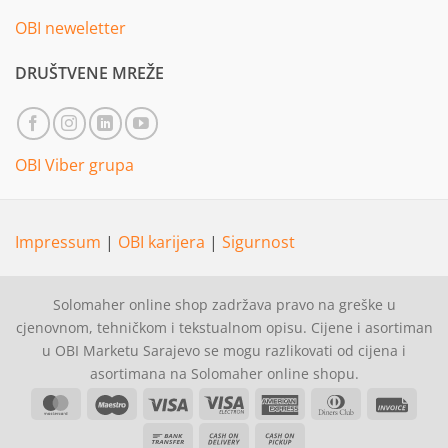
OBI neweletter
DRUŠTVENE MREŽE
OBI Viber grupa
Impressum
|
OBI karijera
|
Sigurnost
Solomaher online shop zadržava pravo na greške u
cjenovnom, tehničkom i tekstualnom opisu. Cijene i asortiman
u OBI Marketu Sarajevo se mogu razlikovati od cijena i
asortimana na Solomaher online shopu.
MasterCard
Maestro
Visa
Visa
American
Dinners
Invoi
Electron
Express
Club
Bank
Cash
Cash