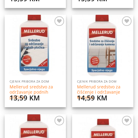
Dodaj
Dodaj
na
na
listu
listu
želja
želja
CJENIK PRIBORA ZA DOM
CJENIK PRIBORA ZA DOM
Mellerud sredstvo za
Mellerud sredstvo za
održavanje podnih
čišćenje i održavanje
13,59
KM
14,59
KM
pločica
kamena
Dodaj
Dodaj
na
na