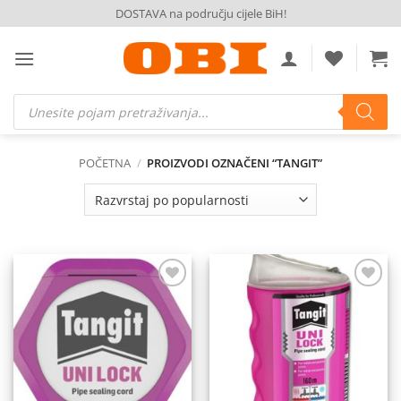
Skip
DOSTAVA na području cijele BiH!
to
content
Products
search
POČETNA
/
PROIZVODI OZNAČENI “TANGIT”
Dodaj
Dodaj
na
na
listu
listu
želja
želja