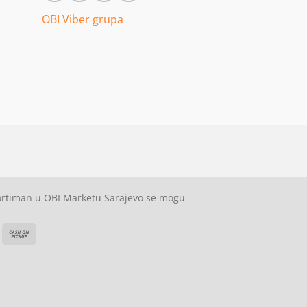
OBI Viber grupa
sortiman u OBI Marketu Sarajevo se mogu
ash
Cash
On
on
elivery
Pickup