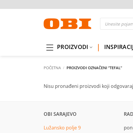
Skip
to
content
Products
search
PROIZVODI
INSPIRACI
POČETNA
/
PROIZVODI OZNAČENI “TEFAL”
Nisu pronađeni proizvodi koji odgovara
OBI SARAJEVO
RAD
Lužansko polje 9
pon.