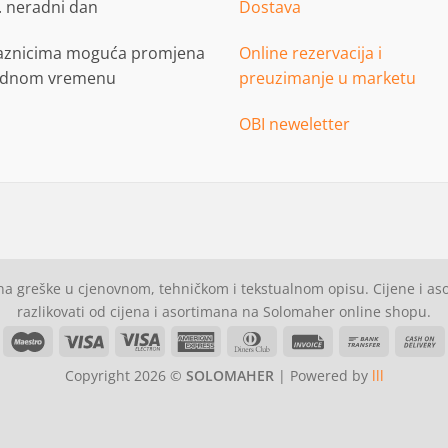
. neradni dan
Dostava
aznicima moguća promjena
Online rezervacija i
adnom vremenu
preuzimanje u marketu
OBI neweletter
a greške u cjenovnom, tehničkom i tekstualnom opisu. Cijene i a
razlikovati od cijena i asortimana na Solomaher online shopu.
asterCard
Maestro
Visa
Visa
American
Dinners
Invoice
Bank
C
Electron
Express
Club
Transfer
Copyright 2026 ©
SOLOMAHER
| Powered by
lll
D