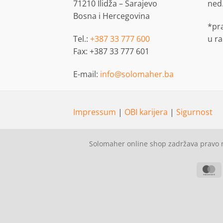
71210 Ilidža – Sarajevo
ned
Bosna i Hercegovina
*pr
Tel.:
+387 33 777 600
u r
Fax: +387 33 777 601
E-mail:
info@solomaher.ba
Impressum
|
OBI karijera
|
Sigurnost
Solomaher online shop zadržava pravo n
M