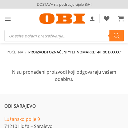
Skip
DOSTAVA na području cijele BiH!
to
content
Products
search
POČETNA
/
PROIZVODI OZNAČENI “TEHNOMARKET-PIRIC D.O.O.”
Nisu pronađeni proizvodi koji odgovaraju vašem
odabiru.
OBI SARAJEVO
Lužansko polje 9
71210 Ilidža – Sarajevo