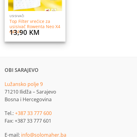
USISIVAČI
Top Filter vrećice za
usisivač Rowenta Neo X4
13,90
KM
64141
OBI SARAJEVO
Lužansko polje 9
71210 Ilidža – Sarajevo
Bosna i Hercegovina
Tel.:
+387 33 777 600
Fax: +387 33 777 601
E-mail:
info@solomaher.ba