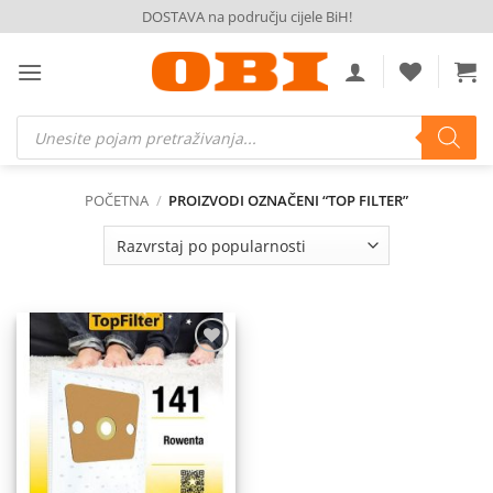
Skip
DOSTAVA na području cijele BiH!
to
content
Products
search
POČETNA
/
PROIZVODI OZNAČENI “TOP FILTER”
Dodaj
na
listu
želja