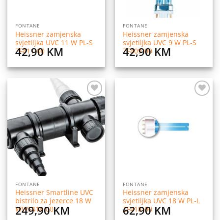
FONTANE
FONTANE
Heissner zamjenska
Heissner zamjenska
svjetiljka UVC 11 W PL-S
svjetiljka UVC 9 W PL-S
42,90
KM
42,90
KM
ZF411-00
ZF409-00
Dodaj
Dodaj
na
na
listu
listu
želja
želja
FONTANE
FONTANE
Heissner Smartline UVC
Heissner zamjenska
bistrilo za jezerce 18 W
svjetiljka UVC 18 W PL-L
249,90
KM
62,90
KM
WWF418-00
ZF418-00