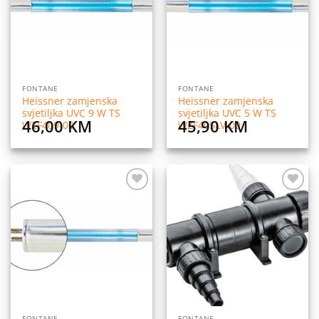
FONTANE
FONTANE
Heissner zamjenska
Heissner zamjenska
svjetiljka UVC 9 W TS
svjetiljka UVC 5 W TS
46,00
KM
45,90
KM
WZF409-00
WZF405LV-00
Dodaj
Dodaj
na
na
listu
listu
želja
želja
FONTANE
FONTANE