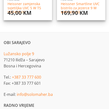
Heissner zamjenska
Heissner Smartline UVC
svjetiljka UVC 5 W TS
bistrilo za jezerce 9 W
45,00
KM
169,90
KM
WZF405-00
WWF409-00
OBI SARAJEVO
Lužansko polje 9
71210 Ilidža – Sarajevo
Bosna i Hercegovina
Tel.:
+387 33 777 600
Fax: +387 33 777 601
E-mail:
info@solomaher.ba
RADNO VRIJEME