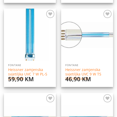
Dodaj
Dodaj
na
na
listu
listu
želja
želja
FONTANE
FONTANE
Heissner zamjenska
Heissner zamjenska
svjetiljka UVC 7 W PL-S
svjetiljka UVC 9 W TS
59,90
KM
46,90
KM
ZF407-00
WZF409LV-00
Dodaj
Dodaj
na
na
listu
listu
želja
želja