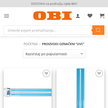
Skip
DOSTAVA na području cijele BiH!
to
content
Products
search
POČETNA
/
PROIZVODI OZNAČENI “UVC”
Dodaj
Dodaj
na
na
listu
listu
želja
želja