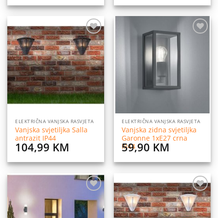
price
price
was:
is:
69,90 KM.
46,90 KM
Dodaj
Dodaj
na
na
listu
listu
želja
želja
ELEKTRIČNA VANJSKA RASVJETA
ELEKTRIČNA VANJSKA RASVJETA
Vanjska svjetiljka Salla
Vanjska zidna svjetiljka
antrazit IP44
Garonne 1xE27 crna
104,99
KM
59,90
KM
IP44
Dodaj
Dodaj
na
na
listu
listu
želja
želja