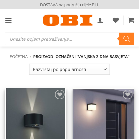
Skip
DOSTAVA na području cijele BiH!
to
content
Products
search
POČETNA
/
PROIZVODI OZNAČENI “VANJSKA ZIDNA RASVJETA”
Dodaj
Dodaj
na
na
listu
listu
želja
želja