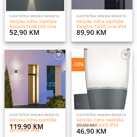
ELEKTRIČNA VANJSKA RASVJETA
ELEKTRIČNA VANJSKA RASVJETA
Vanjska zidna svjetiljka
Vanjska zidna svjetiljka
Rosario 2x2W LED crna
Yangtze 1xLED crna IP54
52,90
KM
89,90
KM
IP44
-33%
Dodaj
Dodaj
na
na
listu
listu
želja
želja
ELEKTRIČNA VANJSKA RASVJETA
ELEKTRIČNA VANJSKA RASVJETA
Vanjska zidna svjetiljka
Vanjska zidna svjetiljka
119,90
KM
69,90
KM
Hoosic 2xE27 sa
Shannon 1xLED IP54
Original
Current
46,90
KM
senzorom IP44