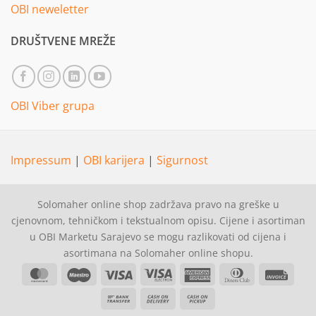
OBI neweletter
DRUŠTVENE MREŽE
OBI Viber grupa
Impressum
|
OBI karijera
|
Sigurnost
Solomaher online shop zadržava pravo na greške u
cjenovnom, tehničkom i tekstualnom opisu. Cijene i asortiman
u OBI Marketu Sarajevo se mogu razlikovati od cijena i
asortimana na Solomaher online shopu.
MasterCard
Maestro
Visa
Visa
American
Dinners
Invoi
Electron
Express
Club
Bank
Cash
Cash
Transfer
On
on