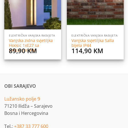
ELEKTRIČNA VANJSKA RASVJETA
ELEKTRIČNA VANJSKA RASVJETA
Vanjska zidna svjetiljka
Vanjska svjetiljka Salla
Hoosic 1xE27 sa
bijela IP44
89,90
KM
114,90
KM
senzorom IP44
OBI SARAJEVO
Lužansko polje 9
71210 Ilidža – Sarajevo
Bosna i Hercegovina
Tel.:
+387 33 777 600