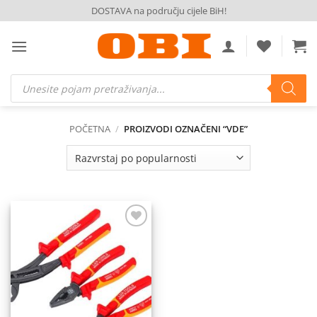
Skip
DOSTAVA na području cijele BiH!
to
content
Products
search
POČETNA
/
PROIZVODI OZNAČENI “VDE”
Dodaj
na
listu
želja