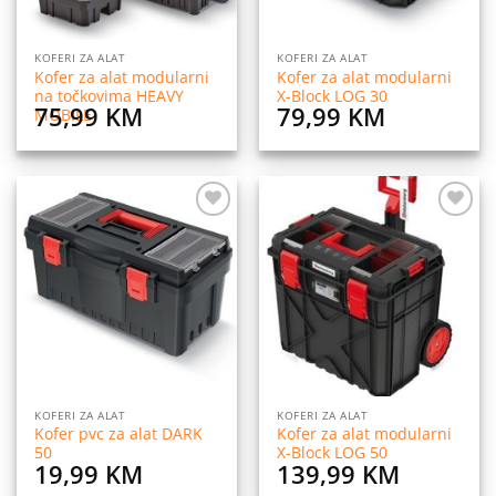
KOFERI ZA ALAT
KOFERI ZA ALAT
Kofer za alat modularni
Kofer za alat modularni
na točkovima HEAVY
X-Block LOG 30
75,99
KM
79,99
KM
MOBILE
Dodaj
Dodaj
na
na
listu
listu
želja
želja
KOFERI ZA ALAT
KOFERI ZA ALAT
Kofer pvc za alat DARK
Kofer za alat modularni
50
X-Block LOG 50
19,99
KM
139,99
KM