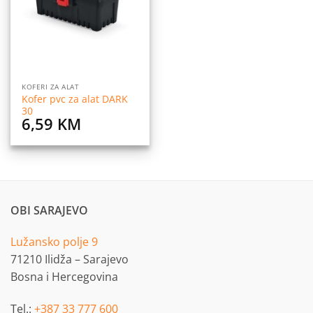
KOFERI ZA ALAT
Kofer pvc za alat DARK
30
6,59
KM
OBI SARAJEVO
Lužansko polje 9
71210 Ilidža – Sarajevo
Bosna i Hercegovina
Tel.:
+387 33 777 600