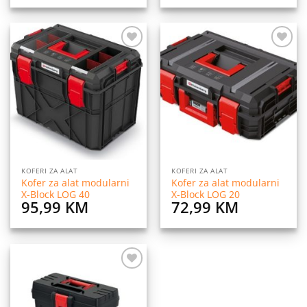
Dodaj
Dodaj
na
na
listu
listu
želja
želja
KOFERI ZA ALAT
KOFERI ZA ALAT
Kofer za alat modularni
Kofer za alat modularni
X-Block LOG 40
X-Block LOG 20
95,99
KM
72,99
KM
Dodaj
na
listu
želja