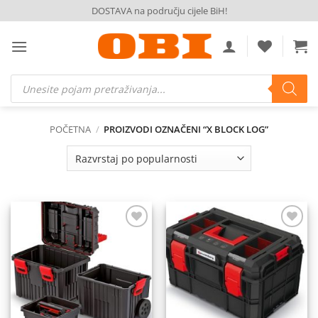
Skip
DOSTAVA na području cijele BiH!
to
content
Products
search
POČETNA
/
PROIZVODI OZNAČENI “X BLOCK LOG”
Dodaj
Dodaj
na
na
listu
listu
želja
želja