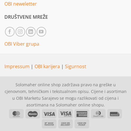
OBI neweletter
DRUŠTVENE MREŽE
OBI Viber grupa
Impressum
|
OBI karijera
|
Sigurnost
Solomaher online shop zadržava pravo na greške u
cjenovnom, tehničkom i tekstualnom opisu. Cijene i asortiman
u OBI Marketu Sarajevo se mogu razlikovati od cijena i
asortimana na Solomaher online shopu.
MasterCard
Maestro
Visa
Visa
American
Dinners
Invoi
Electron
Express
Club
Bank
Cash
Cash
Transfer
On
on