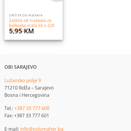
ZAŠTITA OD INSEKATA
Zaštita od insekata za
balkoska vrata 65 x 220
5,95
KM
cm crna
OBI SARAJEVO
Lužansko polje 9
71210 Ilidža – Sarajevo
Bosna i Hercegovina
Tel.:
+387 33 777 600
Fax: +387 33 777 601
E-mail:
info@solomaher.ba