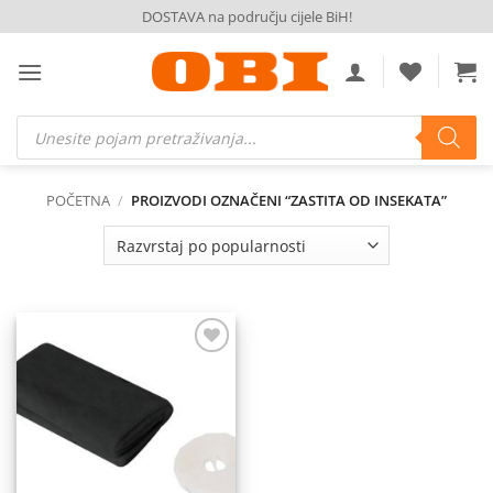
Skip
DOSTAVA na području cijele BiH!
to
content
Products
search
POČETNA
/
PROIZVODI OZNAČENI “ZASTITA OD INSEKATA”
Dodaj
na
listu
želja