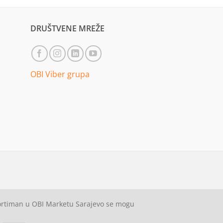
DRUŠTVENE MREŽE
OBI Viber grupa
sortiman u OBI Marketu Sarajevo se mogu