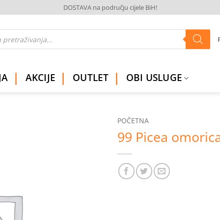
DOSTAVA na području cijele BiH!
JA
AKCIJE
OUTLET
OBI USLUGE
POČETNA
99 Picea omoric
Dodaj
na
listu
želja