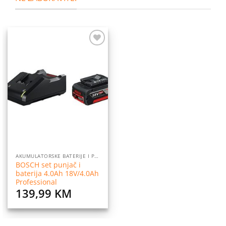
Dodaj
na
listu
želja
AKUMULATORSKE BATERIJE I PUNJAČI
BOSCH set punjač i
baterija 4.0Ah 18V/4.0Ah
Professional
139,99
KM