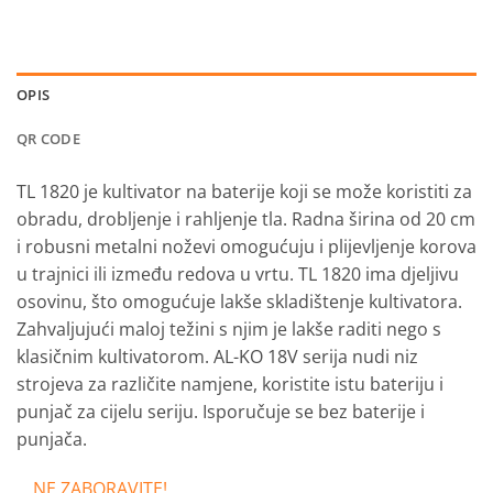
OPIS
QR CODE
TL 1820 je kultivator na baterije koji se može koristiti za
obradu, drobljenje i rahljenje tla.
Radna širina od 20 cm
i robusni metalni noževi omogućuju i plijevljenje korova
u trajnici ili između redova u vrtu.
TL 1820 ima djeljivu
osovinu, što omogućuje lakše skladištenje kultivatora.
Zahvaljujući maloj težini s njim je lakše raditi nego s
klasičnim kultivatorom.
AL-KO 18V serija nudi niz
strojeva za različite namjene, koristite istu bateriju i
punjač za cijelu seriju.
Isporučuje se bez baterije i
punjača.
NE ZABORAVITE!