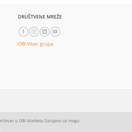
DRUŠTVENE MREŽE
OBI Viber grupa
sortiman u OBI Marketu Sarajevo se mogu