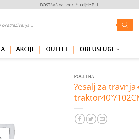
DOSTAVA na području cijele BiH!
JA
AKCIJE
OUTLET
OBI USLUGE
POČETNA
?esalj za travnja
Dodaj
traktor40″/102
na
listu
želja