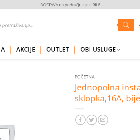
DOSTAVA na području cijele BiH!
JA
AKCIJE
OUTLET
OBI USLUGE
POČETNA
Jednopolna insta
Dodaj
sklopka,16A, bije
na
listu
želja