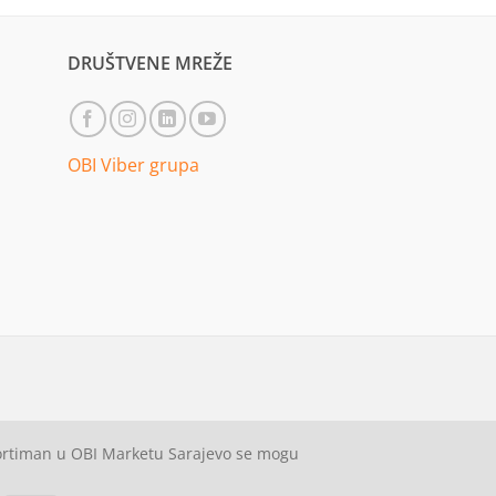
DRUŠTVENE MREŽE
OBI Viber grupa
sortiman u OBI Marketu Sarajevo se mogu