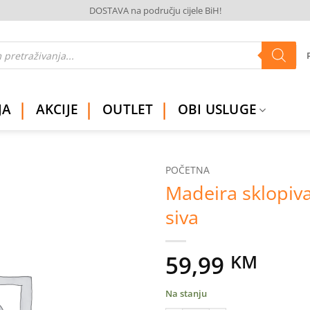
DOSTAVA na području cijele BiH!
JA
AKCIJE
OUTLET
OBI USLUGE
POČETNA
Madeira sklopiva
Dodaj
siva
na
listu
želja
59,99
KM
Na stanju