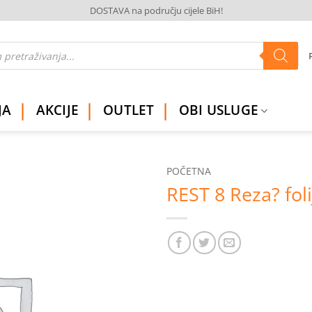
DOSTAVA na području cijele BiH!
JA
AKCIJE
OUTLET
OBI USLUGE
POČETNA
REST 8 Reza? foli
Dodaj
na
listu
želja