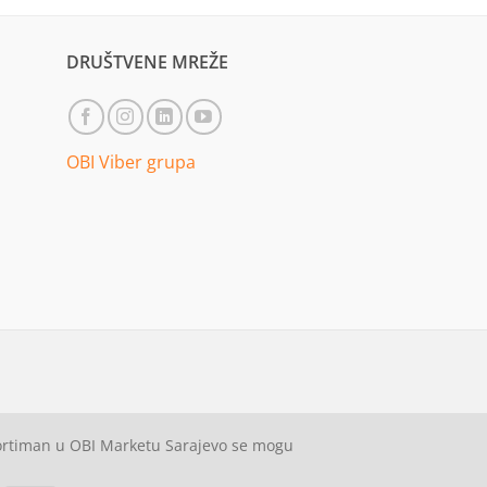
DRUŠTVENE MREŽE
OBI Viber grupa
sortiman u OBI Marketu Sarajevo se mogu