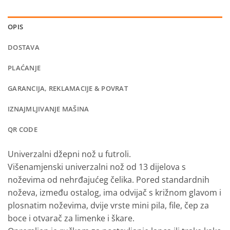
OPIS
DOSTAVA
PLAĆANJE
GARANCIJA, REKLAMACIJE & POVRAT
IZNAJMLJIVANJE MAŠINA
QR CODE
Univerzalni džepni nož u futroli.
Višenamjenski univerzalni nož od 13 dijelova s ​​
noževima od nehrđajućeg čelika.
Pored standardnih
noževa, između ostalog, ima odvijač s križnom glavom i
plosnatim noževima, dvije vrste mini pila, file, čep za
boce i otvarač za limenke i škare.