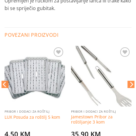
Opremljen je ručkom za postavljanje lanca ili trake kako
bi se spriječio gubitak.
POVEZANI PROIZVODI
Dodaj
Dodaj
na
na
listu
listu
želja
želja
PRIBOR I DODACI ZA ROŠTILJ
PRIBOR I DODACI ZA ROŠTILJ
Jamestown Pribor za
LUX Posuda za roštilj 5 kom
roštiljanje 3 kom
4,50
KM
35,90
KM