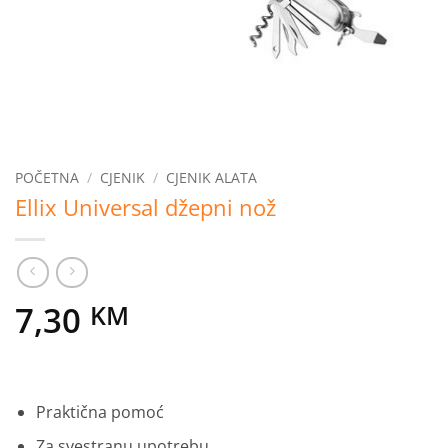
POČETNA
/
CJENIK
/
CJENIK ALATA
Ellix Universal džepni nož
7,30
KM
Praktična pomoć
Za svestranu upotrebu