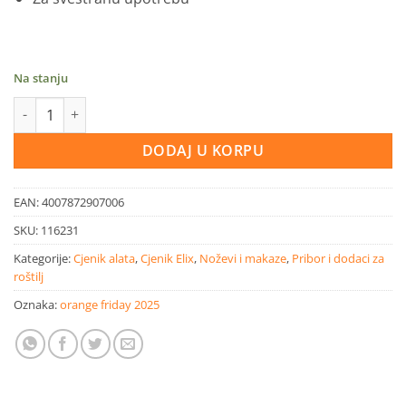
Na stanju
Ellix Universal džepni nož količina
DODAJ U KORPU
EAN:
4007872907006
SKU:
116231
Kategorije:
Cjenik alata
,
Cjenik Elix
,
Noževi i makaze
,
Pribor i dodaci za
roštilj
Oznaka:
orange friday 2025