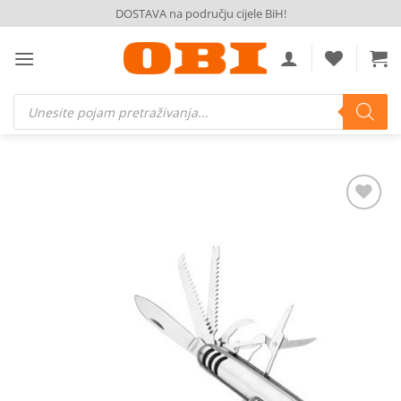
Skip
DOSTAVA na području cijele BiH!
to
content
Products
search
Dodaj
na
listu
želja