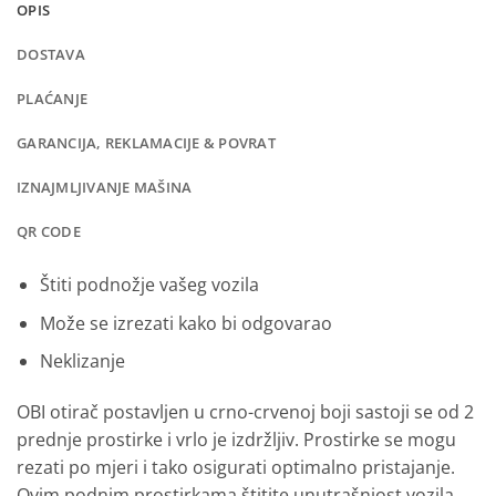
OPIS
DOSTAVA
PLAĆANJE
GARANCIJA, REKLAMACIJE & POVRAT
IZNAJMLJIVANJE MAŠINA
QR CODE
Štiti podnožje vašeg vozila
Može se izrezati kako bi odgovarao
Neklizanje
OBI otirač postavljen u crno-crvenoj boji sastoji se od 2
prednje prostirke i vrlo je izdržljiv. Prostirke se mogu
rezati po mjeri i tako osigurati optimalno pristajanje.
Ovim podnim prostirkama štitite unutrašnjost vozila