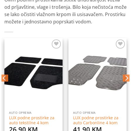
od prljavštine, vlage i trošenja.
Bilo koja nečistoća može
se lako očistiti vlažnom krpom ili usisavačem.
Prostirku
možete i jednostavno poprskati vodom.
Dodaj
Dodaj
na
na
listu
listu
želja
želja
AUTO OPREMA
AUTO OPREMA
LUX podne prostirke za
LUX podne prostirke za
auto tekstilne 4 kom
auto Carbonline 4 kom
26,90
KM
41,90
KM