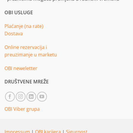
OBI USLUGE
Plaćanje (na rate)
Dostava
Online rezervacija i
preuzimanje u marketu
OBI neweletter
DRUŠTVENE MREŽE
OBI Viber grupa
Impressum
|
OBI karijera
|
Sigurnost