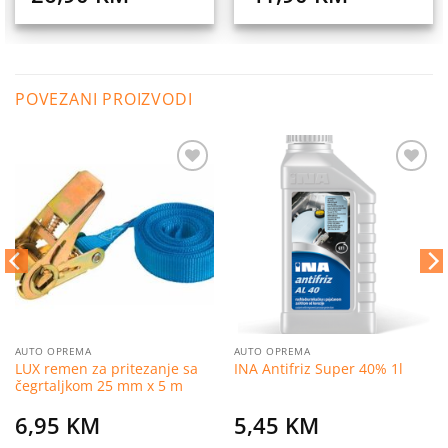
POVEZANI PROIZVODI
Dodaj
Dodaj
na
na
listu
listu
želja
želja
AUTO OPREMA
AUTO OPREMA
LUX remen za pritezanje sa
INA Antifriz Super 40% 1l
čegrtaljkom 25 mm x 5 m
6,95
KM
5,45
KM