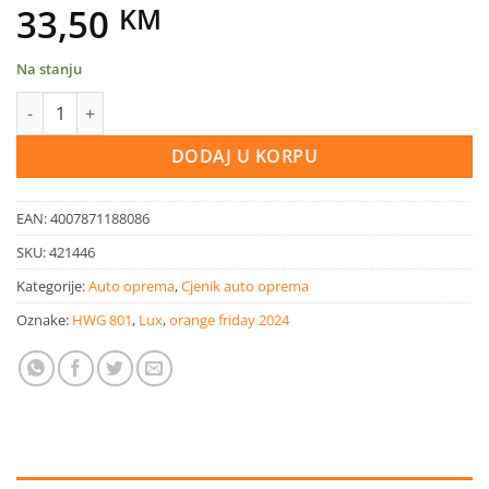
33,50
KM
Na stanju
OBI podne prostirke za auto gumene 2 kom količina
DODAJ U KORPU
EAN:
4007871188086
SKU:
421446
Kategorije:
Auto oprema
,
Cjenik auto oprema
Oznake:
HWG 801
,
Lux
,
orange friday 2024