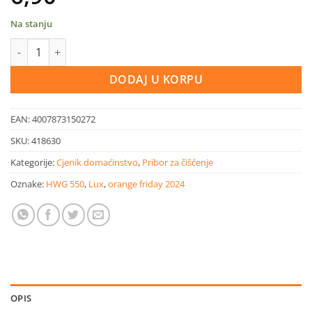
Na stanju
LUX Zamjenska krpa za čistač podova količina
DODAJ U KORPU
EAN:
4007873150272
SKU:
418630
Kategorije:
Cjenik domaćinstvo
,
Pribor za čišćenje
Oznake:
HWG 550
,
Lux
,
orange friday 2024
OPIS