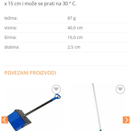
x 15 cm i može se prati na 30 ° C.
težina:
87 g
visina:
40,0 cm
širina:
15,0 cm
dubina:
2,5 cm
POVEZANI PROIZVODI
Dodaj
Dodaj
na
na
listu
listu
želja
želja