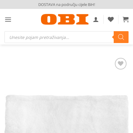
Skip
DOSTAVA na području cijele BiH!
to
content
Products
search
Dodaj
na
listu
želja