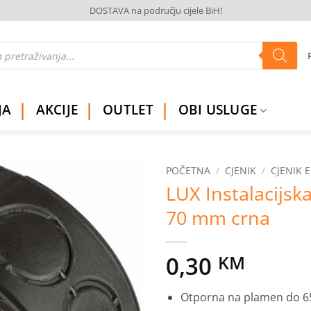
DOSTAVA na području cijele BiH!
JA
AKCIJE
OUTLET
OBI USLUGE
POČETNA
/
CJENIK
/
CJENIK 
LUX Instalacijska
Dodaj
70 mm crna
na
listu
želja
0,30
KM
Otporna na plamen do 65