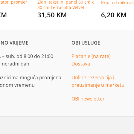
lator, promjer
Zidni tekstilni panel 60 cm x
Krpa od mikrovl
30 cm Terracotta Velvet
KM
31,50
KM
6,20
KM
NO VRIJEME
OBI USLUGE
 – sub. od 8:00 do 21:00
Plaćanje (na rate)
. neradni dan
Dostava
aznicima moguća promjena
Online rezervacija i
adnom vremenu
preuzimanje u marketu
OBI neweletter