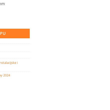
 mm
mm crna količina
RPU
nstalacijske i
ay 2024