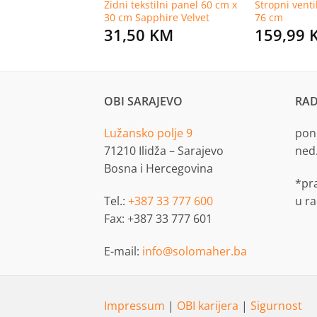
 strugač za
Zidni tekstilni panel 60 cm x
Stropni venti
oštilja
30 cm Sapphire Velvet
76 cm
KM
31,50
KM
159,99
OBI SARAJEVO
RAD
Lužansko polje 9
pon.
71210 Ilidža – Sarajevo
ned
Bosna i Hercegovina
*pr
Tel.:
+387 33 777 600
u r
Fax: +387 33 777 601
E-mail:
info@solomaher.ba
Impressum
|
OBI karijera
|
Sigurnost