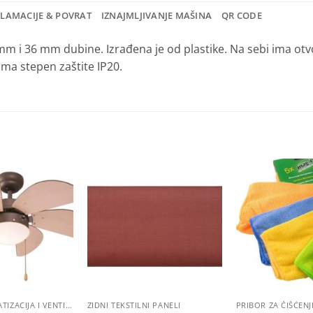
KLAMACIJE & POVRAT
IZNAJMLJIVANJE MAŠINA
QR CODE
 mm i 36 mm dubine. Izrađena je od plastike. Na sebi ima otvo
ima stepen zaštite IP20.
Dodaj
Dodaj
na
na
listu
listu
želja
želja
GRIJANJE, KLIMATIZACIJA I VENTILACIJA
ZIDNI TEKSTILNI PANELI
PRIBOR ZA ČIŠĆENJ