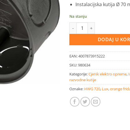
Instalacijska kutija Ø 70
Na stanju
LUX Instalacijska kutija Ø 70 
DODAJ U KO
EAN:
4007873915222
SKU:
980634
Kategorije:
Cjenik elektro opreme
,
I
razvodne kutije
Oznake:
HWG 720
,
Lux
,
orange frid