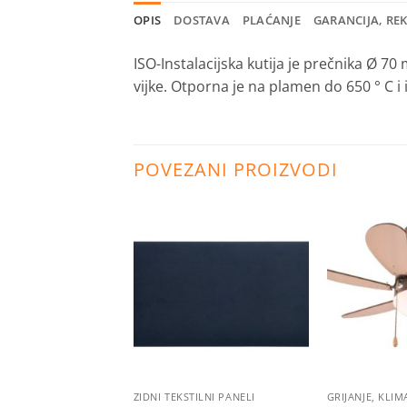
OPIS
DOSTAVA
PLAĆANJE
GARANCIJA, RE
ISO-Instalacijska kutija je prečnika Ø 70
vijke. Otporna je na plamen do 650 ° C i 
POVEZANI PROIZVODI
Dodaj
Dodaj
na
na
listu
listu
želja
želja
ZIDNI TEKSTILNI PANELI