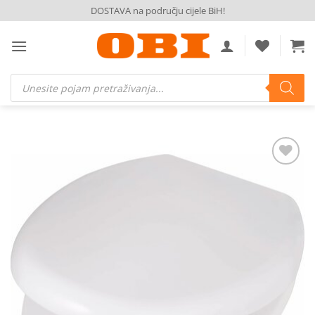
Skip
DOSTAVA na području cijele BiH!
to
content
Products
search
Dodaj
na
listu
želja