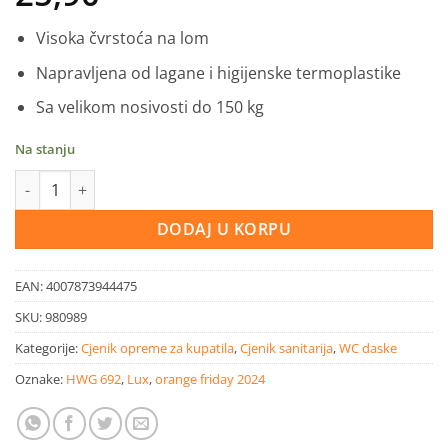
Visoka čvrstoća na lom
Napravljena od lagane i higijenske termoplastike
Sa velikom nosivosti do 150 kg
Na stanju
LUX WC daska Panaro bijela količina
DODAJ U KORPU
EAN:
4007873944475
SKU:
980989
Kategorije:
Cjenik opreme za kupatila
,
Cjenik sanitarija
,
WC daske
Oznake:
HWG 692
,
Lux
,
orange friday 2024