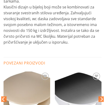
šarkama.
Klasični dizajn u bijeloj boji može se kombinovati za
stvaranje svestranih stilova uređenja. Zahvaljujući
visokoj kvaliteti, wc daska zadovoljava sve standarde
svojom posebno malom težinom, a istovremeno ima
nosivosti do 150 kg i izdržljivost. Instalira se tako da se
čvrsto pričvrsti na WC školjku. Materijal potreban za
pričvršćivanje je uključen u isporuku.
POVEZANI PROIZVODI
Dodaj
Dodaj
na
na
listu
listu
želja
želja