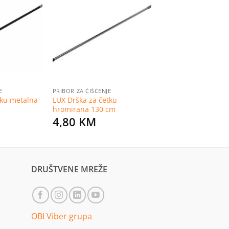
Dodaj
Dodaj
na
na
listu
listu
želja
želja
E
PRIBOR ZA ČIŠĆENJE
tku metalna
LUX Drška za četku
hromirana 130 cm
4,80
KM
DRUŠTVENE MREŽE
OBI Viber grupa