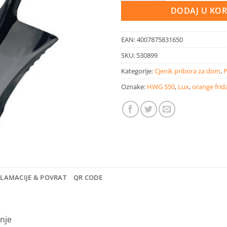
DODAJ U KO
EAN:
4007875831650
SKU:
530899
Kategorije:
Cjenik pribora za dom
,
P
Oznake:
HWG 550
,
Lux
,
orange frid
KLAMACIJE & POVRAT
QR CODE
nje