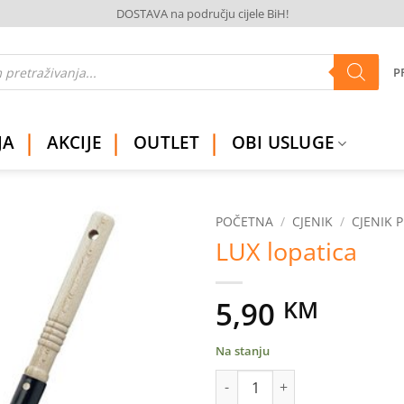
DOSTAVA na području cijele BiH!
P
JA
AKCIJE
OUTLET
OBI USLUGE
POČETNA
/
CJENIK
/
CJENIK 
LUX lopatica
Dodaj
na
listu
5,90
KM
želja
Na stanju
LUX lopatica količina