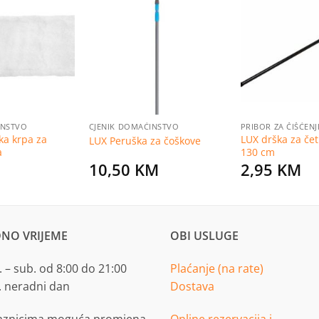
Dodaj
Dodaj
na
na
listu
listu
želja
želja
INSTVO
CJENIK DOMAĆINSTVO
PRIBOR ZA ČIŠĆENJ
a krpa za
LUX drška za če
LUX Peruška za čoškove
a
130 cm
10,50
KM
2,95
KM
NO VRIJEME
OBI USLUGE
 – sub. od 8:00 do 21:00
Plaćanje (na rate)
. neradni dan
Dostava