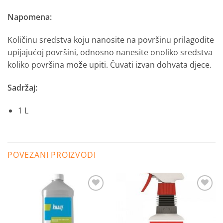
Napomena:
Količinu sredstva koju nanosite na površinu prilagodite
upijajućoj površini, odnosno nanesite onoliko sredstva
koliko površina može upiti. Čuvati izvan dohvata djece.
Sadržaj:
1 L
POVEZANI PROIZVODI
Dodaj
Dodaj
na
na
listu
listu
želja
želja