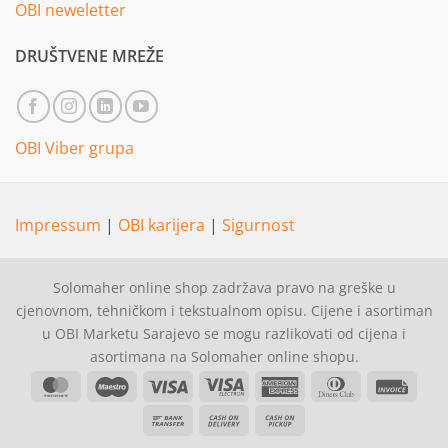
OBI neweletter
DRUŠTVENE MREŽE
OBI Viber grupa
Impressum
|
OBI karijera
|
Sigurnost
Solomaher online shop zadržava pravo na greške u
cjenovnom, tehničkom i tekstualnom opisu. Cijene i asortiman
u OBI Marketu Sarajevo se mogu razlikovati od cijena i
asortimana na Solomaher online shopu.
MasterCard
Maestro
Visa
Visa
American
Dinners
Invoi
Electron
Express
Club
Bank
Cash
Cash
Transfer
On
on