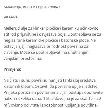
GARANCIJA, REKLAMACIJE & POVRAT
QR CODE
Mellerud ulje za klinker pločice i keramiku učinkovito
štiti od prljavštine i osvježava boje. Upotrebljava se za
neglazirane keramičke pločice i betonske ploče. Ne
ostavlja sjaj i naglašava prirodnost površina za
čišćenje. Može se upotrebljavati na unutranjim i
vanjskim prostorima.
Primjena:
Na čistu i suhu površinu nanijeti tanki sloj sredstva
kistom ili krpom. Ostaviti da površina upije sredstvo.
Pri jako poroznim površinama cijeli postupak ponovite
nakon nekoliko dana. 1 litra dovoljna je za cca. 10 – 20
2
m
, ovisno od vrste i sposobnosti upijanja površine.