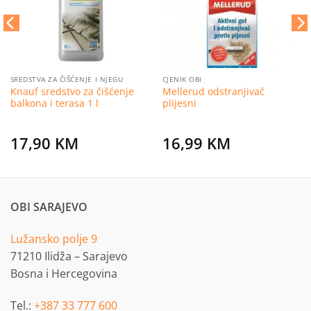
SREDSTVA ZA ČIŠĆENJE I NJEGU
CJENIK OBI
Knauf sredstvo za čišćenje
Mellerud odstranjivač
balkona i terasa 1 l
plijesni
17,90
KM
16,99
KM
OBI SARAJEVO
Lužansko polje 9
71210 Ilidža – Sarajevo
Bosna i Hercegovina
Tel.:
+387 33 777 600