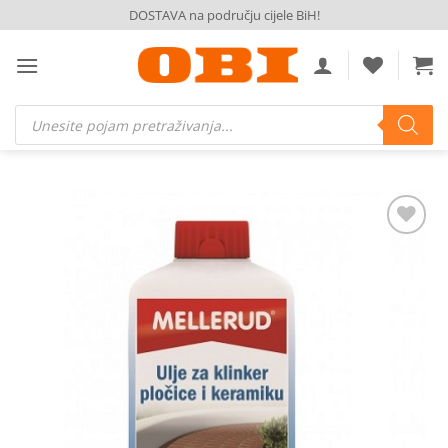
Skip
DOSTAVA na području cijele BiH!
to
content
Products
search
Dodaj
na
listu
želja