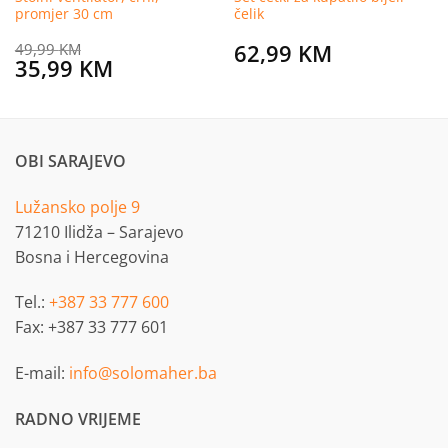
promjer 30 cm
čelik
62,99
KM
49,99
KM
Original
Current
35,99
KM
price
price
was:
is:
49,99 KM.
35,99 KM.
OBI SARAJEVO
Lužansko polje 9
71210 Ilidža – Sarajevo
Bosna i Hercegovina
Tel.:
+387 33 777 600
Fax: +387 33 777 601
E-mail:
info@solomaher.ba
RADNO VRIJEME