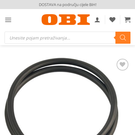
Skip
DOSTAVA na području cijele BiH!
to
content
Products
search
Dodaj
na
listu
želja