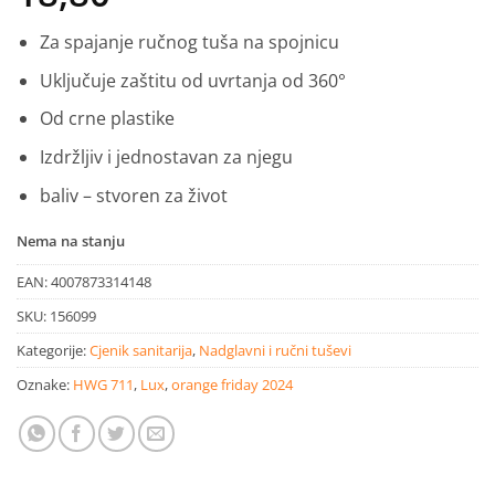
Za spajanje ručnog tuša na spojnicu
Uključuje zaštitu od uvrtanja od 360°
Od crne plastike
Izdržljiv i jednostavan za njegu
baliv – stvoren za život
Nema na stanju
EAN:
4007873314148
SKU:
156099
Kategorije:
Cjenik sanitarija
,
Nadglavni i ručni tuševi
Oznake:
HWG 711
,
Lux
,
orange friday 2024