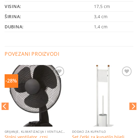
VISINA:
17,5
cm
ŠIRINA:
3,4
cm
DUBINA:
1,4
cm
POVEZANI PROIZVODI
-28%
Dodaj
Dodaj
na
na
listu
listu
želja
želja
GRIJANJE, KLIMATIZACIJA I VENTILACIJA
DODACI ZA KUPATILO
Stolni ventilator, crni,
Set četki za kupatilo bijeli