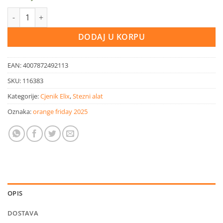
LUX 8 Ellix Stega 250x80 mm količina
DODAJ U KORPU
EAN:
4007872492113
SKU:
116383
Kategorije:
Cjenik Elix
,
Stezni alat
Oznaka:
orange friday 2025
OPIS
DOSTAVA