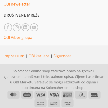
OBI neweletter
DRUŠTVENE MREŽE
OBI Viber grupa
Impressum
|
OBI karijera
|
Sigurnost
Solomaher online shop zadržava pravo na greške u
cjenovnom, tehničkom i tekstualnom opisu. Cijene i asortiman
u OBI Marketu Sarajevo se mogu razlikovati od cijena i
asortimana na Solomaher online shopu.
MasterCard
Maestro
Visa
Visa
American
Dinners
Invoi
Electron
Express
Club
Bank
Cash
Cash