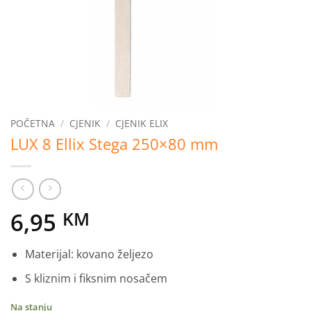
POČETNA
/
CJENIK
/
CJENIK ELIX
LUX 8 Ellix Stega 250×80 mm
6,95
KM
Materijal: kovano željezo
S kliznim i fiksnim nosačem
Na stanju