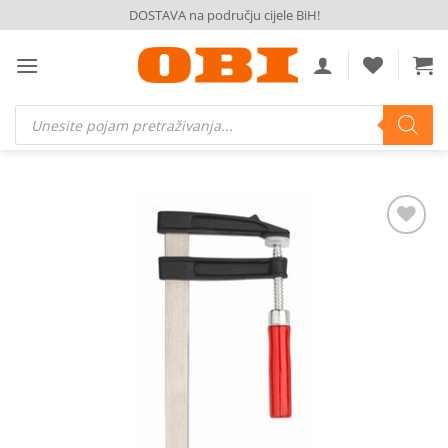
Skip
DOSTAVA na području cijele BiH!
to
content
Products
search
Dodaj
na
listu
želja