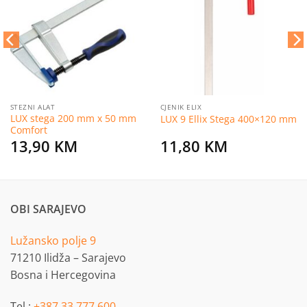
na
na
listu
listu
želja
želja
STEZNI ALAT
CJENIK ELIX
LUX stega 200 mm x 50 mm
LUX 9 Ellix Stega 400×120 mm
Comfort
13,90
KM
11,80
KM
OBI SARAJEVO
Lužansko polje 9
71210 Ilidža – Sarajevo
Bosna i Hercegovina
Tel.:
+387 33 777 600