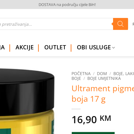
DOSTAVA na području cijele BiH!
JA
AKCIJE
OUTLET
OBI USLUGE
POČETNA
/
DOM
/
BOJE, LAK
BOJE
/
BOJE UMJETNIKA
Ultrament pigme
Dodaj
na
boja 17 g
listu
želja
16,90
KM