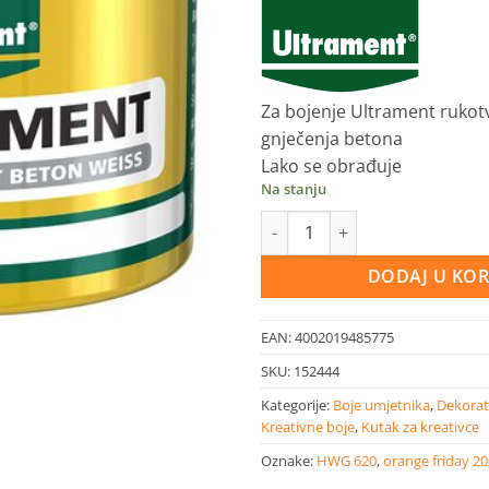
Za bojenje Ultrament rukotv
gnječenja betona
Lako se obrađuje
Na stanju
Ultrament pigment žuta boja 1
DODAJ U KO
EAN:
4002019485775
SKU:
152444
Kategorije:
Boje umjetnika
,
Dekorat
Kreativne boje
,
Kutak za kreativce
Oznake:
HWG 620
,
orange friday 2