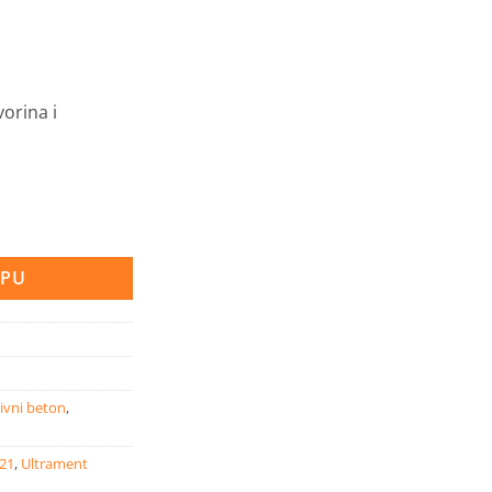
orina i
7 g količina
RPU
ivni beton
,
021
,
Ultrament