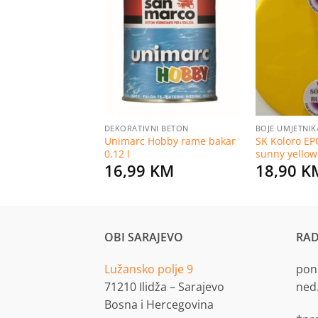
Dodaj
Dodaj
na
na
listu
listu
želja
želja
TNIKA
DEKORATIVNI BETON
BOJE UMJETNIK
vat pigment bijeli
Unimarc Hobby rame bakar
SK Koloro E
0,12 l
sunny yellow
KM
16,99
KM
18,90
K
OBI SARAJEVO
RAD
Lužansko polje 9
pon.
71210 Ilidža – Sarajevo
ned
Bosna i Hercegovina