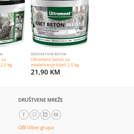
Dodaj
Dodaj
na
na
listu
listu
želja
želja
ON
DEKORATIVNI BETON
 za
Ultrament beton za
 2,5 kg
modeliranje bijeli 2,5 kg
21,90
KM
DRUŠTVENE MREŽE
OBI Viber grupa