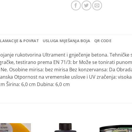
KLAMACIJE & POVRAT
USLUGA MIJEŠANJA BOJA
QR CODE
bojanje rukotvorina Ultrament i gnječenje betona.
Tehničke s
gračke, testirano prema EN 71/3: br
Može se tonirati punom
 Ne.
Osobine mirisa: bez mirisa
Bez konzervansa: Da
Obrada
ganska
Otpornost na vremenske uslove i UV zračenja: visok
 cm
Širina: 6,0 cm
Dubina: 6,0 cm