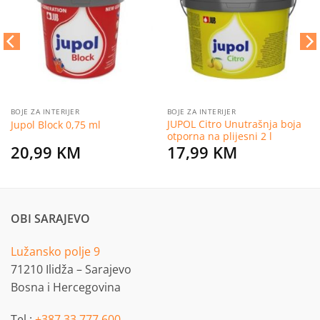
na
na
listu
listu
želja
želja
BOJE ZA INTERIJER
BOJE ZA INTERIJER
JUPOL Citro Unutrašnja boja
Jupol Block 0,75 ml
otporna na plijesni 2 l
20,99
KM
17,99
KM
OBI SARAJEVO
Lužansko polje 9
71210 Ilidža – Sarajevo
Bosna i Hercegovina
Tel.:
+387 33 777 600