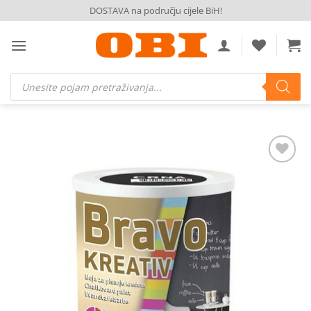
Skip
DOSTAVA na području cijele BiH!
to
content
Products
search
Dodaj
na
listu
želja