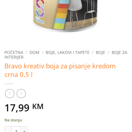
POČETNA
/
DOM
/
BOJE, LAKOVI I TAPETE
/
BOJE
/
BOJE ZA
INTERIJER
Bravo kreativ boja za pisanje kredom
crna 0,5 l
17,99
KM
Na stanju
Bravo kreativ boja za pisanje kredom crna 0,5 l količina