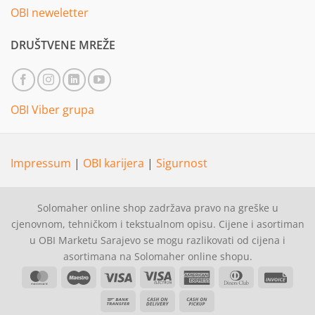
OBI neweletter
DRUŠTVENE MREŽE
OBI Viber grupa
Impressum
|
OBI karijera
|
Sigurnost
Solomaher online shop zadržava pravo na greške u
cjenovnom, tehničkom i tekstualnom opisu. Cijene i asortiman
u OBI Marketu Sarajevo se mogu razlikovati od cijena i
asortimana na Solomaher online shopu.
MasterCard
Maestro
Visa
Visa
American
Dinners
Invoi
Electron
Express
Club
Bank
Cash
Cash