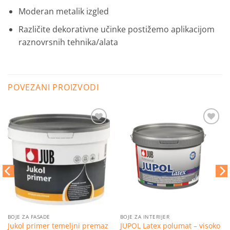
Moderan metalik izgled
Različite dekorativne učinke postižemo aplikacijom
raznovrsnih tehnika/alata
POVEZANI PROIZVODI
Dodaj
Dodaj
na
na
listu
listu
želja
želja
BOJE ZA FASADE
BOJE ZA INTERIJER
Jukol primer temeljni premaz
JUPOL Latex polumat – visoko