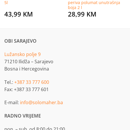
5l
periva polumat unutrašnja
boja 2 l
43,99
KM
28,99
KM
OBI SARAJEVO
Lužansko polje 9
71210 Ilidža – Sarajevo
Bosna i Hercegovina
Tel.:
+387 33 777 600
Fax: +387 33 777 601
E-mail:
info@solomaher.ba
RADNO VRIJEME
pon. – sub. od 8:00 do 21:00