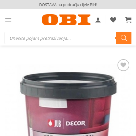
Skip
DOSTAVA na području cijele BiH!
to
content
Products
search
Dodaj
na
listu
želja