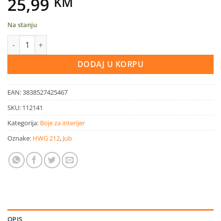
25,99
KM
Na stanju
JUB Decor Glamour bronzani 0,65l količina
DODAJ U KORPU
EAN:
3838527425467
SKU:
112141
Kategorija:
Boje za interijer
Oznake:
HWG 212
,
Jub
OPIS